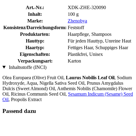
Art.-Nr.:
XDK-ZHE-320090
Inhalt:
100 g
Marke:
Zhenobya
Konsistenz/Darreichungsform:
Feststoff
Produktarten:
Haarpflege, Shampoos
Hauttyp:
Für jeden Hauttyp, Unreine Haut
Haartyp:
Fettiges Haar, Schuppiges Haar
Eigenschaften:
Plastikfrei, Unisex
Verpackungsart:
Karton
Inhaltsstoffe (INCI)
Olea Europaea (Olive) Fruit Oil,
Laurus Nobilis Leaf Oil
, Sodium
Hydroxyde, Aqua, Nigella Sativa Seed Oil, Prunus Amygdalus
Dulcis (Sweet Almond) Oil, Anthemis Nobilis (Chamomile) Flower
Oil, Ricinus Communis Seed Oil,
Sesamum Indicum (Sesame) Seed
Oil
, Propolis Extract
Passend dazu