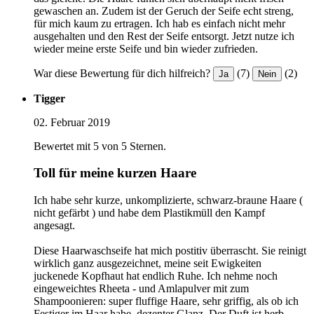
gewaschen an. Zudem ist der Geruch der Seife echt streng,
für mich kaum zu ertragen. Ich hab es einfach nicht mehr
ausgehalten und den Rest der Seife entsorgt. Jetzt nutze ich
wieder meine erste Seife und bin wieder zufrieden.
War diese Bewertung für dich hilfreich?
(7)
(2)
Ja
Nein
Tigger
02. Februar 2019
Bewertet mit 5 von 5 Sternen.
Toll für meine kurzen Haare
Ich habe sehr kurze, unkomplizierte, schwarz-braune Haare (
nicht gefärbt ) und habe dem Plastikmüll den Kampf
angesagt.
Diese Haarwaschseife hat mich postitiv überrascht. Sie reinigt
wirklich ganz ausgezeichnet, meine seit Ewigkeiten
juckenede Kopfhaut hat endlich Ruhe. Ich nehme noch
eingeweichtes Rheeta - und Amlapulver mit zum
Shampoonieren: super fluffige Haare, sehr griffig, als ob ich
Festiger im Haar habe, dezenter Glanz. Der Duft ist herb-