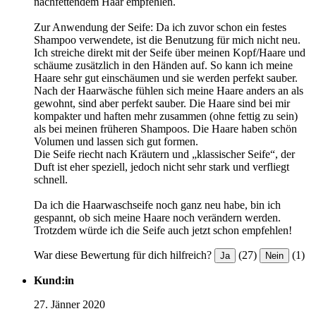
nachfettendem Haar empfehlen.
Zur Anwendung der Seife: Da ich zuvor schon ein festes
Shampoo verwendete, ist die Benutzung für mich nicht neu.
Ich streiche direkt mit der Seife über meinen Kopf/Haare und
schäume zusätzlich in den Händen auf. So kann ich meine
Haare sehr gut einschäumen und sie werden perfekt sauber.
Nach der Haarwäsche fühlen sich meine Haare anders an als
gewohnt, sind aber perfekt sauber. Die Haare sind bei mir
kompakter und haften mehr zusammen (ohne fettig zu sein)
als bei meinen früheren Shampoos. Die Haare haben schön
Volumen und lassen sich gut formen.
Die Seife riecht nach Kräutern und „klassischer Seife“, der
Duft ist eher speziell, jedoch nicht sehr stark und verfliegt
schnell.
Da ich die Haarwaschseife noch ganz neu habe, bin ich
gespannt, ob sich meine Haare noch verändern werden.
Trotzdem würde ich die Seife auch jetzt schon empfehlen!
War diese Bewertung für dich hilfreich?
(27)
(1)
Ja
Nein
Kund:in
27. Jänner 2020