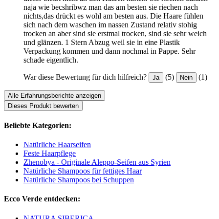
naja wie becshribwz man das am besten sie riechen nach
nichts,das drückt es wohl am besten aus. Die Haare fühlen
sich nach dem waschen im nassen Zustand relativ stohig
trocken an aber sind sie erstmal trocken, sind sie sehr weich
und glänzen. 1 Stern Abzug weil sie in eine Plastik
Verpackung kommen und dann nochmal in Pappe. Sehr
schade eigentlich.
War diese Bewertung für dich hilfreich?
(5)
(1)
Ja
Nein
Alle Erfahrungsberichte anzeigen
Dieses Produkt bewerten
Beliebte Kategorien:
Natürliche Haarseifen
Feste Haarpflege
Zhenobya - Originale Aleppo-Seifen aus Syrien
Natürliche Shampoos für fettiges Haar
Natürliche Shampoos bei Schuppen
Ecco Verde entdecken:
NATURA SIBERICA