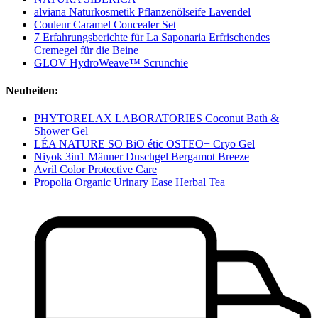
alviana Naturkosmetik Pflanzenölseife Lavendel
Couleur Caramel Concealer Set
7 Erfahrungsberichte für La Saponaria Erfrischendes
Cremegel für die Beine
GLOV HydroWeave™ Scrunchie
Neuheiten:
PHYTORELAX LABORATORIES Coconut Bath &
Shower Gel
LÉA NATURE SO BiO étic OSTEO+ Cryo Gel
Niyok 3in1 Männer Duschgel Bergamot Breeze
Avril Color Protective Care
Propolia Organic Urinary Ease Herbal Tea