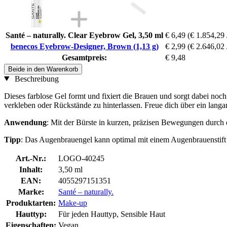
Santé – naturally. Clear Eyebrow Gel, 3,50 ml
€ 6,49
(€ 1.854,29 /
benecos Eyebrow-Designer, Brown (1,13 g)
€ 2,99
(€ 2.646,02 
Gesamtpreis:
€ 9,48
Beide in den Warenkorb
Beschreibung
Dieses farblose Gel formt und fixiert die Brauen und sorgt dabei noc
verkleben oder Rückstände zu hinterlassen. Freue dich über ein langa
Anwendung
: Mit der Bürste in kurzen, präzisen Bewegungen durch 
Tipp
: Das Augenbrauengel kann optimal mit einem Augenbrauenstift k
Art.-Nr.:
LOGO-40245
Inhalt:
3,50 ml
EAN:
4055297151351
Marke:
Santé – naturally.
Produktarten:
Make-up
Hauttyp:
Für jeden Hauttyp, Sensible Haut
Eigenschaften:
Vegan