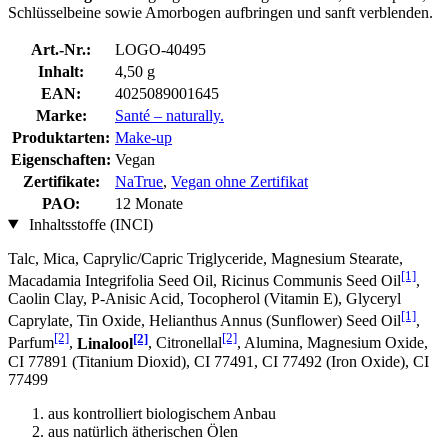
Schlüsselbeine sowie Amorbogen aufbringen und sanft verblenden.
Art.-Nr.:
LOGO-40495
Inhalt:
4,50 g
EAN:
4025089001645
Marke:
Santé – naturally.
Produktarten:
Make-up
Eigenschaften:
Vegan
Zertifikate:
NaTrue
,
Vegan ohne Zertifikat
PAO:
12 Monate
Inhaltsstoffe (INCI)
Talc, Mica, Caprylic/Capric Triglyceride, Magnesium Stearate,
[1]
Macadamia Integrifolia Seed Oil, Ricinus Communis Seed Oil
,
Caolin Clay, P-Anisic Acid, Tocopherol (Vitamin E), Glyceryl
[1]
Caprylate, Tin Oxide, Helianthus Annus (Sunflower) Seed Oil
,
[2]
[2]
[2]
Parfum
,
Linalool
, Citronellal
, Alumina, Magnesium Oxide,
CI 77891 (Titanium Dioxid), CI 77491, CI 77492 (Iron Oxide), CI
77499
aus kontrolliert biologischem Anbau
aus natürlich ätherischen Ölen