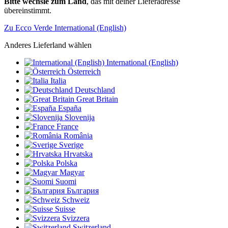
Bitte wechsle zum Land
, das mit deiner Lieferadresse
übereinstimmt.
Zu Ecco Verde International (English)
Anderes Lieferland wählen
International (English)
Österreich
Italia
Deutschland
Great Britain
España
Slovenija
France
România
Sverige
Hrvatska
Polska
Magyar
Suomi
България
Schweiz
Suisse
Svizzera
Switzerland