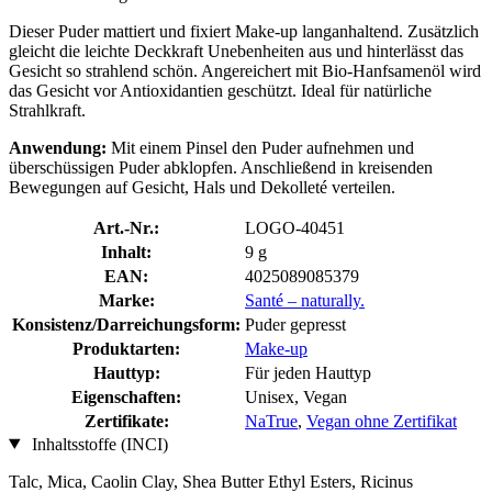
Dieser Puder mattiert und fixiert Make-up langanhaltend. Zusätzlich
gleicht die leichte Deckkraft Unebenheiten aus und hinterlässt das
Gesicht so strahlend schön. Angereichert mit Bio-Hanfsamenöl wird
das Gesicht vor Antioxidantien geschützt. Ideal für natürliche
Strahlkraft.
Anwendung:
Mit einem Pinsel den Puder aufnehmen und
überschüssigen Puder abklopfen. Anschließend in kreisenden
Bewegungen auf Gesicht, Hals und Dekolleté verteilen.
Art.-Nr.:
LOGO-40451
Inhalt:
9 g
EAN:
4025089085379
Marke:
Santé – naturally.
Konsistenz/Darreichungsform:
Puder gepresst
Produktarten:
Make-up
Hauttyp:
Für jeden Hauttyp
Eigenschaften:
Unisex, Vegan
Zertifikate:
NaTrue
,
Vegan ohne Zertifikat
Inhaltsstoffe (INCI)
Talc, Mica, Caolin Clay, Shea Butter Ethyl Esters, Ricinus