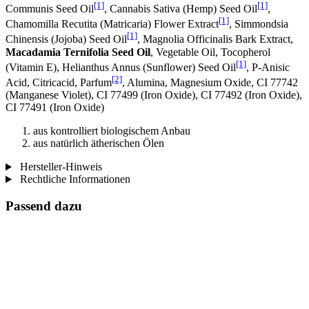
[1]
[1]
Communis Seed Oil
, Cannabis Sativa (Hemp) Seed Oil
,
[1]
Chamomilla Recutita (Matricaria) Flower Extract
, Simmondsia
[1]
Chinensis (Jojoba) Seed Oil
, Magnolia Officinalis Bark Extract,
Macadamia Ternifolia Seed Oil
, Vegetable Oil, Tocopherol
[1]
(Vitamin E), Helianthus Annus (Sunflower) Seed Oil
, P-Anisic
[2]
Acid, Citricacid, Parfum
, Alumina, Magnesium Oxide, CI 77742
(Manganese Violet), CI 77499 (Iron Oxide), CI 77492 (Iron Oxide),
CI 77491 (Iron Oxide)
aus kontrolliert biologischem Anbau
aus natürlich ätherischen Ölen
Hersteller-Hinweis
Rechtliche Informationen
Passend dazu