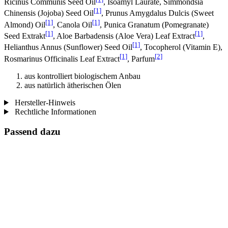
Ricinus Communis Seed Oil
, Isoamyl Laurate, Simmondsia
[1]
Chinensis (Jojoba) Seed Oil
, Prunus Amygdalus Dulcis (Sweet
[1]
[1]
Almond) Oil
, Canola Oil
, Punica Granatum (Pomegranate)
[1]
[1]
Seed Extrakt
, Aloe Barbadensis (Aloe Vera) Leaf Extract
,
[1]
Helianthus Annus (Sunflower) Seed Oil
, Tocopherol (Vitamin E),
[1]
[2]
Rosmarinus Officinalis Leaf Extract
, Parfum
aus kontrolliert biologischem Anbau
aus natürlich ätherischen Ölen
Hersteller-Hinweis
Rechtliche Informationen
Passend dazu