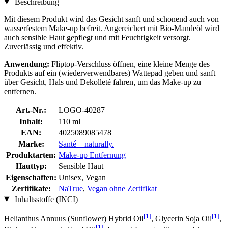
Beschreibung
Mit diesem Produkt wird das Gesicht sanft und schonend auch von
wasserfestem Make-up befreit. Angereichert mit Bio-Mandeöl wird
auch sensible Haut gepflegt und mit Feuchtigkeit versorgt.
Zuverlässig und effektiv.
Anwendung:
Fliptop-Verschluss öffnen, eine kleine Menge des
Produkts auf ein (wiederverwendbares) Wattepad geben und sanft
über Gesicht, Hals und Dekolleté fahren, um das Make-up zu
entfernen.
Art.-Nr.:
LOGO-40287
Inhalt:
110 ml
EAN:
4025089085478
Marke:
Santé – naturally.
Produktarten:
Make-up Entfernung
Hauttyp:
Sensible Haut
Eigenschaften:
Unisex, Vegan
Zertifikate:
NaTrue
,
Vegan ohne Zertifikat
Inhaltsstoffe (INCI)
[1]
[1]
Helianthus Annuus (Sunflower) Hybrid Oil
, Glycerin Soja Oil
,
[1]