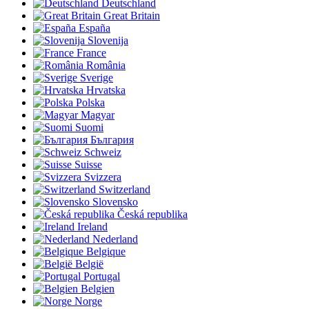
Deutschland
Great Britain
España
Slovenija
France
România
Sverige
Hrvatska
Polska
Magyar
Suomi
България
Schweiz
Suisse
Svizzera
Switzerland
Slovensko
Česká republika
Ireland
Nederland
Belgique
België
Portugal
Belgien
Norge