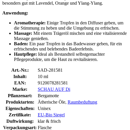
besonders gut mit Lavendel, Orange und Ylang-Ylang.
Anwendung:
Aromatherapie:
Einige Tropfen in den Diffuser geben, um
die Stimmung zu heben und die Umgebung zu erfrischen.
Massage:
Mit einem Trägeröl mischen und eine vitalisierende
Massage genießen.
Baden:
Ein paar Tropfen in das Badewasser geben, für ein
erfrischendes und belebendes Badeerlebnis.
Hautpflege:
Ideal als Bestandteil selbstgemachter
Pflegeprodukte, um die Haut zu revitalisieren.
Art.-Nr.:
SAD-281581
Inhalt:
10 ml
EAN:
9120078281581
Marke:
SCHAU AUF Di
Pflanzenart:
Bergamotte
Produktarten:
Ätherische Öle,
Raumbeduftung
Eigenschaften:
Unisex
Zertifikate:
EU-Bio Siegel
Duftwirkung:
klar & frisch
Verpackungsart:
Flasche