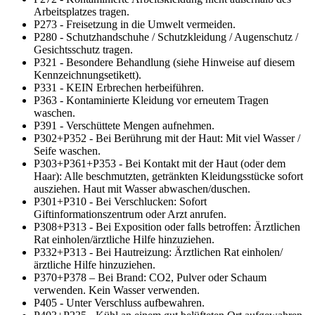
Arbeitsplatzes tragen.
P273 - Freisetzung in die Umwelt vermeiden.
P280 - Schutzhandschuhe / Schutzkleidung / Augenschutz /
Gesichtsschutz tragen.
P321 - Besondere Behandlung (siehe Hinweise auf diesem
Kennzeichnungsetikett).
P331 - KEIN Erbrechen herbeiführen.
P363 - Kontaminierte Kleidung vor erneutem Tragen
waschen.
P391 - Verschüttete Mengen aufnehmen.
P302+P352 - Bei Berührung mit der Haut: Mit viel Wasser /
Seife waschen.
P303+P361+P353 - Bei Kontakt mit der Haut (oder dem
Haar): Alle beschmutzten, getränkten Kleidungsstücke sofort
ausziehen. Haut mit Wasser abwaschen/duschen.
P301+P310 - Bei Verschlucken: Sofort
Giftinformationszentrum oder Arzt anrufen.
P308+P313 - Bei Exposition oder falls betroffen: Ärztlichen
Rat einholen/ärztliche Hilfe hinzuziehen.
P332+P313 - Bei Hautreizung: Ärztlichen Rat einholen/
ärztliche Hilfe hinzuziehen.
P370+P378 – Bei Brand: CO2, Pulver oder Schaum
verwenden. Kein Wasser verwenden.
P405 - Unter Verschluss aufbewahren.