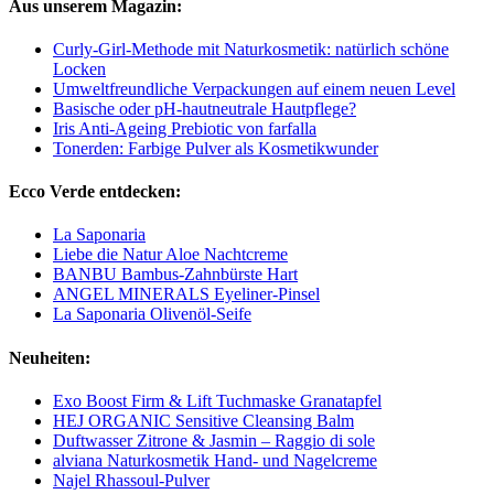
Aus unserem Magazin:
Curly-Girl-Methode mit Naturkosmetik: natürlich schöne
Locken
Umweltfreundliche Verpackungen auf einem neuen Level
Basische oder pH-hautneutrale Hautpflege?
Iris Anti-Ageing Prebiotic von farfalla
Tonerden: Farbige Pulver als Kosmetikwunder
Ecco Verde entdecken:
La Saponaria
Liebe die Natur Aloe Nachtcreme
BANBU Bambus-Zahnbürste Hart
ANGEL MINERALS Eyeliner-Pinsel
La Saponaria Olivenöl-Seife
Neuheiten:
Exo Boost Firm & Lift Tuchmaske Granatapfel
HEJ ORGANIC Sensitive Cleansing Balm
Duftwasser Zitrone & Jasmin – Raggio di sole
alviana Naturkosmetik Hand- und Nagelcreme
Najel Rhassoul-Pulver