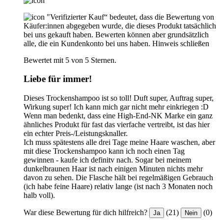
"Verifizierter Kauf“ bedeutet, dass die Bewertung von
Käufer:innen abgegeben wurde, die dieses Produkt tatsächlich
bei uns gekauft haben. Bewerten können aber grundsätzlich
alle, die ein Kundenkonto bei uns haben.
Hinweis schließen
Bewertet mit 5 von 5 Sternen.
Liebe für immer!
Dieses Trockenshampoo ist so toll! Duft super, Auftrag super,
Wirkung super! Ich kann mich gar nicht mehr einkriegen :D
Wenn man bedenkt, dass eine High-End-NK Marke ein ganz
ähnliches Produkt für fast das vierfache vertreibt, ist das hier
ein echter Preis-/Leistungsknaller.
Ich muss spätestens alle drei Tage meine Haare waschen, aber
mit diese Trockenshampoo kann ich noch einen Tag
gewinnen - kaufe ich definitv nach. Sogar bei meinem
dunkelbraunen Haar ist nach einigen Minuten nichts mehr
davon zu sehen. Die Flasche hält bei regelmäßigen Gebrauch
(ich habe feine Haare) relativ lange (ist nach 3 Monaten noch
halb voll).
War diese Bewertung für dich hilfreich?
(21)
(0)
Ja
Nein