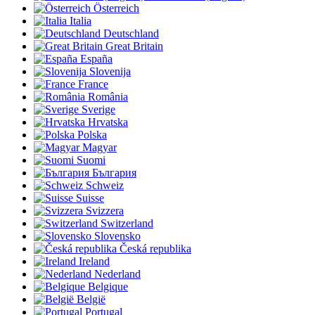
Österreich
Italia
Deutschland
Great Britain
España
Slovenija
France
România
Sverige
Hrvatska
Polska
Magyar
Suomi
България
Schweiz
Suisse
Svizzera
Switzerland
Slovensko
Česká republika
Ireland
Nederland
Belgique
België
Portugal