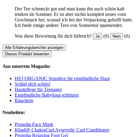
Der Tee schmeckt gut und man kann ihn auch schön kalt
trinken im Sommer. Er ist aber nichts komplett neues vom
Geschmack her, worauf ich bei der Verpackung gehofft hatte.
Ich finde einige andere Tees von Sonnentor spannender.
War diese Bewertung für dich hilfreich?
(0)
(0)
Ja
Nein
Alle Erfahrungsberichte anzeigen
Dieses Produkt bewerten
Aus unserem Magazin:
HEJ ORGANIC Sensitive für empfindliche Haut
Schlaf dich schön!
Hautpflege für Teenager
Empfindliche Babyhaut schützen
Räuchern
Neuheiten:
Propolia Face Mask
Khadi® ChakraCurl Ayurvedic Curl Conditioner
Propolia Relaxing Foot Gel