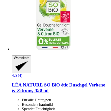
Warenkorb
4.5 (4)
LÉA NATURE SO BiO étic
Duschgel Verbene
& Zitrone, 450 ml
Für alle Hauttypen
Besonders hautmild
Spendet Feuchtigkeit