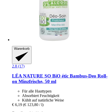
Warenkorb
2.8 (17)
LÉA NATURE SO BiO étic
Bambus-​Deo Roll-​
on Minzfrische, 50 ml
Für alle Hauttypen
Absorbiert Feuchtigkeit
Kühlt auf natürliche Weise
€ 6,19
(€ 123,80 / l)