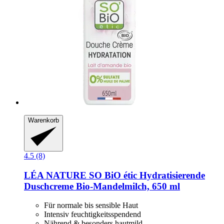
Warenkorb
4.5 (8)
LÉA NATURE SO BiO étic
Hydratisierende
Duschcreme Bio-​Mandelmilch, 650 ml
Für normale bis sensible Haut
Intensiv feuchtigkeitsspendend
Nährend & besonders hautmild