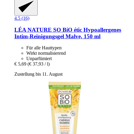
4.5 (16)
LÉA NATURE SO BiO étic
Hypoallergenes
Intim-​Reinigungsgel Malve, 150 ml
Für alle Hauttypen
Wirkt normalisierend
Unparfümiert
€ 5,69
(€ 37,93 / l)
Zustellung bis 11. August