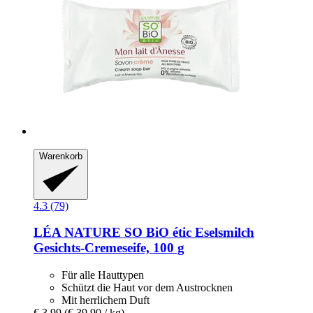
Warenkorb
4.3 (79)
LÉA NATURE SO BiO étic
Eselsmilch
Gesichts-​Cremeseife, 100 g
Für alle Hauttypen
Schützt die Haut vor dem Austrocknen
Mit herrlichem Duft
€ 3,99
(€ 39,90 / kg)