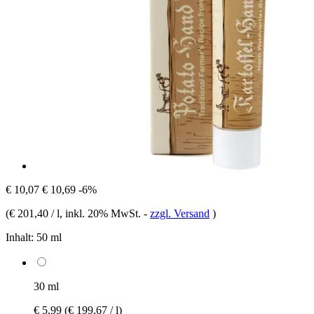
€ 10,07
€ 10,69
-6%
(
€ 201,40 / l
, inkl. 20% MwSt.
-
zzgl. Versand
)
Inhalt:
50 ml
30 ml
€ 5,99
(€ 199,67 / l)