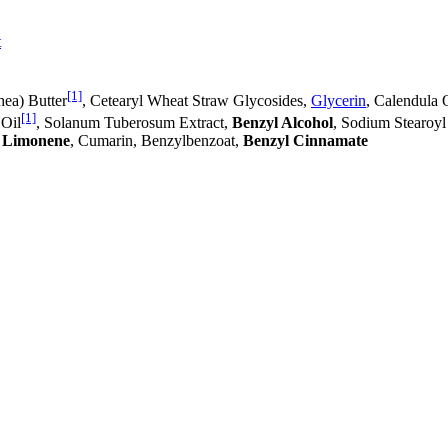
t
[1]
hea) Butter
, Cetearyl Wheat Straw Glycosides,
Glycerin
, Calendula O
[1]
 Oil
, Solanum Tuberosum Extract,
Benzyl Alcohol
, Sodium Stearoyl
,
Limonene
, Cumarin, Benzylbenzoat,
Benzyl Cinnamate