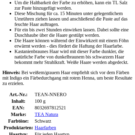
Um die Haltbarkeit der Farbe zu erhöhen, kann ein TL Salz
zur Paste hinzugefügt werden.
Diese Mischung für ca. 15 Minuten unter gelegentlichem
Umrühren ziehen lassen und anschließend die Paste auf das
feuchte Haar auftragen.
Für ein bis zwei Stunden einwirken lassen. Dabei sollte eine
Duschhaube über die Haare gestülpt werden.
Die Haare können während der Einwirkzeit mit einem Föhn
erwärmt werden - dies fördert die Haftung der Haarfarbe.
Kastanienbraunes Haar wird mit dieser Farbe dunkler, die
natürliche Farbe von dunkelbraunem bis schwarzem Haar
bekommt mehr Strahlkraft. Weiße Haare werden abgedeckt.
Hinweis:
Bei weißem/grauem Haar empfiehlt sich vor dem Färben
mit Indigo ein Färbedurchgang mit rotem Henna, um beste Resultate
zu erzielen.
Art.-Nr.:
TEAN-NNERO
Inhalt:
100 g
EAN:
8032697812521
Marke:
TEA Natura
Farbtöne:
Schwarz
Produktarten:
Haarfarben
Haartyp:
Für jeden Haartyp