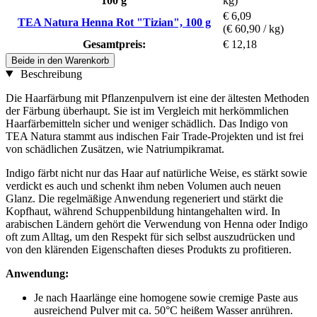
100 g
kg)
€ 6,09
TEA Natura Henna Rot "Tizian", 100 g
(€ 60,90 / kg)
Gesamtpreis:
€ 12,18
Beide in den Warenkorb
Beschreibung
Die Haarfärbung mit Pflanzenpulvern ist eine der ältesten Methoden
der Färbung überhaupt. Sie ist im Vergleich mit herkömmlichen
Haarfärbemitteln sicher und weniger schädlich. Das Indigo von
TEA Natura stammt aus indischen Fair Trade-Projekten und ist frei
von schädlichen Zusätzen, wie Natriumpikramat.
Indigo färbt nicht nur das Haar auf natürliche Weise, es stärkt sowie
verdickt es auch und schenkt ihm neben Volumen auch neuen
Glanz. Die regelmäßige Anwendung regeneriert und stärkt die
Kopfhaut, während Schuppenbildung hintangehalten wird. In
arabischen Ländern gehört die Verwendung von Henna oder Indigo
oft zum Alltag, um den Respekt für sich selbst auszudrücken und
von den klärenden Eigenschaften dieses Produkts zu profitieren.
Anwendung:
Je nach Haarlänge eine homogene sowie cremige Paste aus
ausreichend Pulver mit ca. 50°C heißem Wasser anrühren.