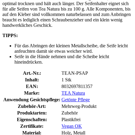
optimal trocknen und hält auch länger. Der Seifenhalter eignet sich
für alle Seifen von Tea Natura bis zu 100 g. Alle Komponenten, bis
auf den Kleber sind vollkommen naturbelassen und zum Anbringen
braucht es lediglich einen Schraubenzieher und ein klein wenig
handwerkliches Geschick.
TIPPS:
Für das Abringen der kleinen Metallscheibe, die Seife leicht
anfeuchten damit sie etwas weicher wird.
Seife in die Hände nehmen und die Scheibe leicht
hineindrücken.
Art.-Nr.:
TEAN-PSAP
Inhalt:
1 Stk
EAN:
8032697811357
Marke:
TEA Natura
Anwendung Gesichtspflege:
Getönte Pflege
Zubehör-Art:
Mehrweg-Produkt
Produktarten:
Zubehör
Eigenschaften:
Plastikfrei
Zertifikate:
Vegan OK
Material:
Holz, Metall