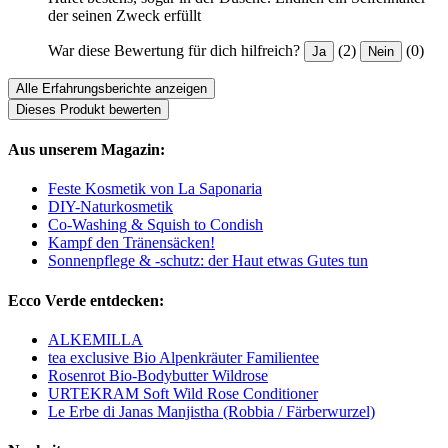
der seinen Zweck erfüllt
War diese Bewertung für dich hilfreich?
(2)
(0)
Ja
Nein
Alle Erfahrungsberichte anzeigen
Dieses Produkt bewerten
Aus unserem Magazin:
Feste Kosmetik von La Saponaria
DIY-Naturkosmetik
Co-Washing & Squish to Condish
Kampf den Tränensäcken!
Sonnenpflege & -schutz: der Haut etwas Gutes tun
Ecco Verde entdecken:
ALKEMILLA
tea exclusive Bio Alpenkräuter Familientee
Rosenrot Bio-Bodybutter Wildrose
URTEKRAM Soft Wild Rose Conditioner
Le Erbe di Janas Manjistha (Robbia / Färberwurzel)