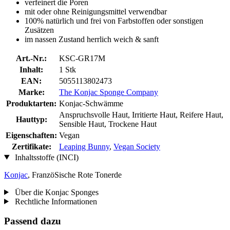
verfeinert die Poren
mit oder ohne Reinigungsmittel verwendbar
100% natürlich und frei von Farbstoffen oder sonstigen
Zusätzen
im nassen Zustand herrlich weich & sanft
Art.-Nr.:
KSC-GR17M
Inhalt:
1 Stk
EAN:
5055113802473
Marke:
The Konjac Sponge Company
Produktarten:
Konjac-Schwämme
Anspruchsvolle Haut, Irritierte Haut, Reifere Haut,
Hauttyp:
Sensible Haut, Trockene Haut
Eigenschaften:
Vegan
Zertifikate:
Leaping Bunny
,
Vegan Society
Inhaltsstoffe (INCI)
Konjac
, FranzöSische Rote Tonerde
Über die Konjac Sponges
Rechtliche Informationen
Passend dazu