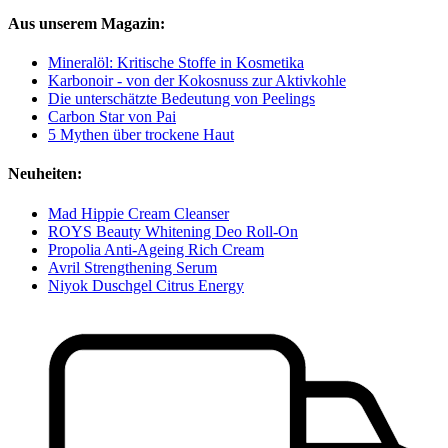
Aus unserem Magazin:
Mineralöl: Kritische Stoffe in Kosmetika
Karbonoir - von der Kokosnuss zur Aktivkohle
Die unterschätzte Bedeutung von Peelings
Carbon Star von Pai
5 Mythen über trockene Haut
Neuheiten:
Mad Hippie Cream Cleanser
ROYS Beauty Whitening Deo Roll-On
Propolia Anti-Ageing Rich Cream
Avril Strengthening Serum
Niyok Duschgel Citrus Energy