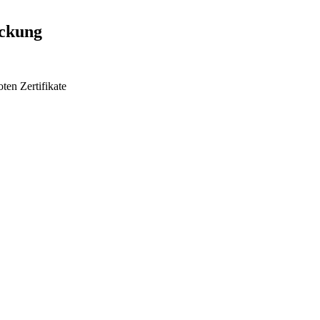
ackung
oten
Zertifikate