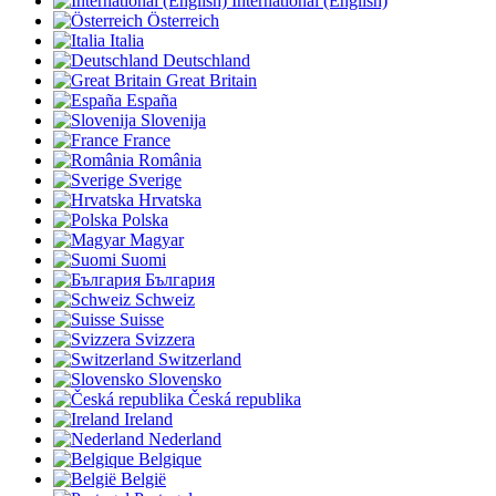
International (English)
Österreich
Italia
Deutschland
Great Britain
España
Slovenija
France
România
Sverige
Hrvatska
Polska
Magyar
Suomi
България
Schweiz
Suisse
Svizzera
Switzerland
Slovensko
Česká republika
Ireland
Nederland
Belgique
België