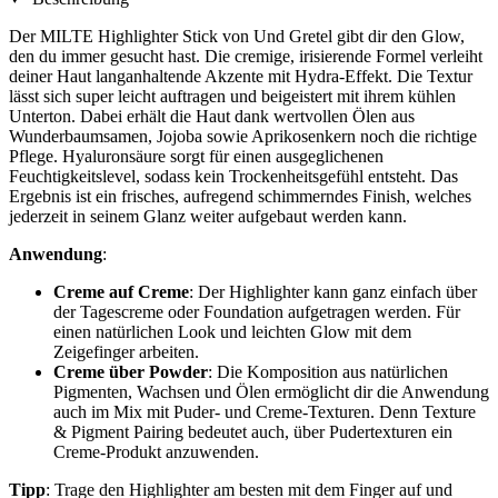
Der MILTE Highlighter Stick von Und Gretel gibt dir den Glow,
den du immer gesucht hast. Die cremige, irisierende Formel verleiht
deiner Haut langanhaltende Akzente mit Hydra-Effekt. Die Textur
lässt sich super leicht auftragen und beigeistert mit ihrem kühlen
Unterton. Dabei erhält die Haut dank wertvollen Ölen aus
Wunderbaumsamen, Jojoba sowie Aprikosenkern noch die richtige
Pflege. Hyaluronsäure sorgt für einen ausgeglichenen
Feuchtigkeitslevel, sodass kein Trockenheitsgefühl entsteht. Das
Ergebnis ist ein frisches, aufregend schimmerndes Finish, welches
jederzeit in seinem Glanz weiter aufgebaut werden kann.
Anwendung
:
Creme auf Creme
: Der Highlighter kann ganz einfach über
der Tagescreme oder Foundation aufgetragen werden. Für
einen natürlichen Look und leichten Glow mit dem
Zeigefinger arbeiten.
Creme über Powder
: Die Komposition aus natürlichen
Pigmenten, Wachsen und Ölen ermöglicht dir die Anwendung
auch im Mix mit Puder- und Creme-Texturen. Denn Texture
& Pigment Pairing bedeutet auch, über Pudertexturen ein
Creme-Produkt anzuwenden.
Tipp
: Trage den Highlighter am besten mit dem Finger auf und