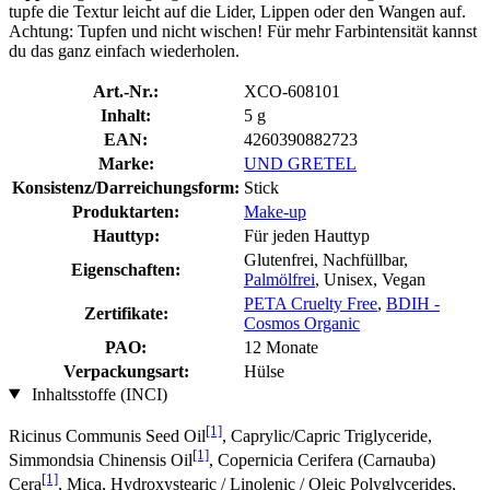
tupfe die Textur leicht auf die Lider, Lippen oder den Wangen auf.
Achtung: Tupfen und nicht wischen! Für mehr Farbintensität kannst
du das ganz einfach wiederholen.
Art.-Nr.:
XCO-608101
Inhalt:
5 g
EAN:
4260390882723
Marke:
UND GRETEL
Konsistenz/Darreichungsform:
Stick
Produktarten:
Make-up
Hauttyp:
Für jeden Hauttyp
Glutenfrei, Nachfüllbar,
Eigenschaften:
Palmölfrei
, Unisex, Vegan
PETA Cruelty Free
,
BDIH -
Zertifikate:
Cosmos Organic
PAO:
12 Monate
Verpackungsart:
Hülse
Inhaltsstoffe (INCI)
[1]
Ricinus Communis Seed Oil
, Caprylic/Capric Triglyceride,
[1]
Simmondsia Chinensis Oil
, Copernicia Cerifera (Carnauba)
[1]
Cera
, Mica, Hydroxystearic / Linolenic / Oleic Polyglycerides,