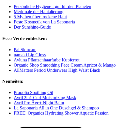
Persönliche Hygiene - gut für den Planeten
Merkmale der Hautalterung
5 Mythen über trockene Haut
Feste Kosmetik von La Saponaria
Der Sunshine-Guide
Ecco Verde entdecken:
Pai Skincare
namaki Lip Gloss
Ayluna Pflanzenhaarfarbe Kupferrot
Organic Shop Smoothing Face Cream Apricot & Mango
AllMatters Period Underwear High Waist Black
Neuheiten:
Propolia Soothing Oil
Avril 2in1 Curl Moisturizing Mask
Avril Pro Âge+ Night Balm
La Saponaria All in One Duschgel & Shampoo
FREE! Organics Hydrating Shower Aquatic Passion