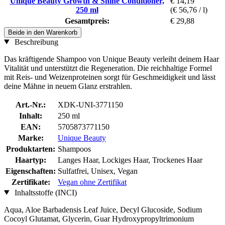
Unique Beauty Growth & Shine Conditioner,
€ 14,19
250 ml
(€ 56,76 / l)
Gesamtpreis:
€ 29,88
Beide in den Warenkorb
Beschreibung
Das kräftigende Shampoo von Unique Beauty verleiht deinem Haar
Vitalität und unterstützt die Regeneration. Die reichhaltige Formel
mit Reis- und Weizenproteinen sorgt für Geschmeidigkeit und lässt
deine Mähne in neuem Glanz erstrahlen.
Art.-Nr.:
XDK-UNI-3771150
Inhalt:
250 ml
EAN:
5705873771150
Marke:
Unique Beauty
Produktarten:
Shampoos
Haartyp:
Langes Haar, Lockiges Haar, Trockenes Haar
Eigenschaften:
Sulfatfrei, Unisex, Vegan
Zertifikate:
Vegan ohne Zertifikat
Inhaltsstoffe (INCI)
Aqua, Aloe Barbadensis Leaf Juice, Decyl Glucoside, Sodium
Cocoyl Glutamat, Glycerin, Guar Hydroxypropyltrimonium