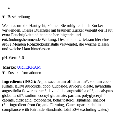
Beschreibung
Wenn es um die Haut geht, können Sie ruhig reichlich Zucker
verwenden. Dieses Duschgel mit braunem Zucker verleiht der Haut
extra Feuchtigkeit und hat eine beruhigende und
entzündungshemmende Wirkung. Deshalb hat Urtekram hier eine
große Mengen Rohrzuckerkristalle verwendet, die weiche Blasen
und weiche Haut hinterlassen.
pH-Wert: 5-6
Marke:
URTEKRAM
Zusatzinformationen
Ingredients (INCI):
Aqua, saccharum officinarum*, sodium coco
sulfate, lauryl glucoside, coco glucoside, glyceryl oleate, lavandula
angustifolia flower extract*, lavendulae augustifolia oil*, eucalyptus
globolus oil*, sodium cocoyl glutamate, parfum, polyglyceryl-4
caprate, citric acid, tocopherol, betasitosterol, squalene, linalool
(* = ingredient from Organic Farming, Cane sugar: traded in
compliance with Fairtrade Standards, total 50% excluding water.)