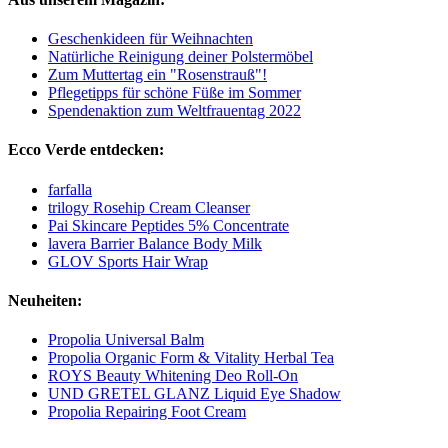
Geschenkideen für Weihnachten
Natürliche Reinigung deiner Polstermöbel
Zum Muttertag ein "Rosenstrauß"!
Pflegetipps für schöne Füße im Sommer
Spendenaktion zum Weltfrauentag 2022
Ecco Verde entdecken:
farfalla
trilogy Rosehip Cream Cleanser
Pai Skincare Peptides 5% Concentrate
lavera Barrier Balance Body Milk
GLOV Sports Hair Wrap
Neuheiten:
Propolia Universal Balm
Propolia Organic Form & Vitality Herbal Tea
ROYS Beauty Whitening Deo Roll-On
UND GRETEL GLANZ Liquid Eye Shadow
Propolia Repairing Foot Cream