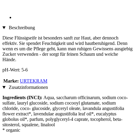
Beschreibung
Diese Flüssigseife ist besonders sanft zur Haut, aber dennoch
effektiv. Sie spendet Feuchtigkeit und wird hautberuhigend. Denn
wenn es um die Pflege geht, kann man ruhigen Gewissens ausgiebig
Zucker verwenden - der sorgt für feinen Schaum und weiche
Hände.
pH-Wert: 5-6
Marke:
URTEKRAM
Zusatzinformationen
Ingredients (INCI):
Aqua, saccharum officinarum, sodium coco-
sulfate, lauryl glucoside, sodium cocooyl glutamate, sodium
chloride, coco- glucoside, glyceryl oleate, lavandula angustifolia
flower extract*, lavendulae augustifolia leaf oil*, eucalyptus
globolus oil*, parfum, polyglyceryl-4 caprate, tocopherol, beta-
sitosterol, squalene, linalool
* organic