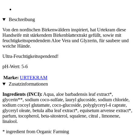
Beschreibung
Von den nordischen Birkenwäldern inspiriert, hat Urtekram diese
Handseife mit stärkendem Birkenblattextrakt gefüllt, sowie mit
feuchtigkeitsspendendem Aloe Vera und Glyzerin, für saubere und
weiche Hände.
Ultra-Feuchtigkeitsspendend!
pH-Wert: 5-6
Marke:
URTEKRAM
Zusatzinformationen
Ingredients (INCI):
Aqua, aloe barbadensis leaf extract*,
glycerin**, sodium coco-sulfate, lauryl glucoside, sodium chloride,
sodium cocoyl glutamate, coco-glucoside, polyglyceryl-4 caprate,
glyceryl oleate, betula alba leaf extract*, equisetum arvense extract*,
parfum, tocopherol, beta-sitosterol, squalene, citral , limonene,
linalool.
* ingredient from Organic Farming