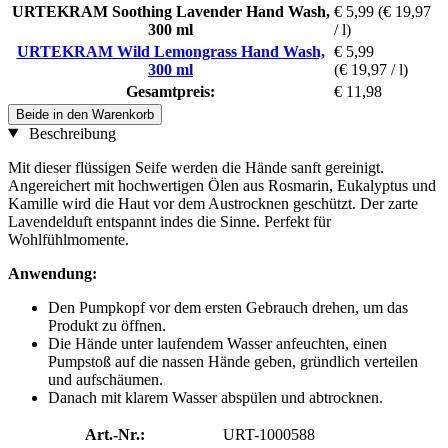
URTEKRAM Soothing Lavender Hand Wash,
€ 5,99
(€ 19,97
300 ml
/ l)
URTEKRAM Wild Lemongrass Hand Wash,
€ 5,99
300 ml
(€ 19,97 / l)
Gesamtpreis:
€ 11,98
Beide in den Warenkorb
Beschreibung
Mit dieser flüssigen Seife werden die Hände sanft gereinigt.
Angereichert mit hochwertigen Ölen aus Rosmarin, Eukalyptus und
Kamille wird die Haut vor dem Austrocknen geschützt. Der zarte
Lavendelduft entspannt indes die Sinne. Perfekt für
Wohlfühlmomente.
Anwendung:
Den Pumpkopf vor dem ersten Gebrauch drehen, um das
Produkt zu öffnen.
Die Hände unter laufendem Wasser anfeuchten, einen
Pumpstoß auf die nassen Hände geben, gründlich verteilen
und aufschäumen.
Danach mit klarem Wasser abspülen und abtrocknen.
Art.-Nr.:
URT-1000588