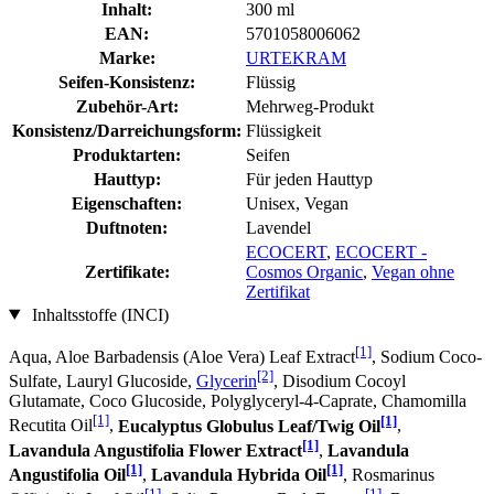
Inhalt:
300 ml
EAN:
5701058006062
Marke:
URTEKRAM
Seifen-Konsistenz:
Flüssig
Zubehör-Art:
Mehrweg-Produkt
Konsistenz/Darreichungsform:
Flüssigkeit
Produktarten:
Seifen
Hauttyp:
Für jeden Hauttyp
Eigenschaften:
Unisex, Vegan
Duftnoten:
Lavendel
ECOCERT
,
ECOCERT -
Zertifikate:
Cosmos Organic
,
Vegan ohne
Zertifikat
Inhaltsstoffe (INCI)
[1]
Aqua, Aloe Barbadensis (Aloe Vera) Leaf Extract
, Sodium Coco­
[2]
Sulfate, Lauryl Glucoside,
Glycerin
, Disodium Cocoyl
Glutamate, Coco Glucoside, Polyglyceryl-4-Caprate, Chamomilla
[1]
[1]
Recutita Oil
,
Eucalyptus Globulus Leaf/Twig Oil
,
[1]
Lavandula Angustifolia Flower Extract
,
Lavandula
[1]
[1]
Angustifolia Oil
,
Lavandula Hybrida Oil
, Rosmarinus
[1]
[1]