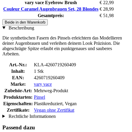
vary vace Eyebrow Brush
€ 22,99
Couleur Caramel Augenbrauen Set, 28 Blondes
€ 28,99
Gesamtpreis:
€ 51,98
Beide in den Warenkorb
Beschreibung
Die synthetischen Fasern des Pinsels erleichtern das Modellieren
deiner Augenbrauen und verleihen deinem Look Präzision. Die
abgeschrägte Spitze erlaubt ein punktgenaues und sauberes
Arbeiten.
Art.-Nr.:
KLA-4260719260409
Inhalt:
1 Stk
EAN:
4260719260409
Marke:
vary vace
Zubehör-Art:
Mehrweg-Produkt
Produktarten:
Pinsel
Eigenschaften:
Plastikreduziert, Vegan
Zertifikate:
Vegan ohne Zertifikat
Rechtliche Informationen
Passend dazu