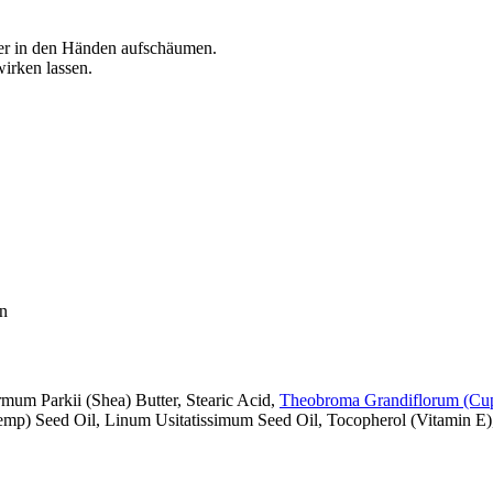
der in den Händen aufschäumen.
irken lassen.
an
mum Parkii (Shea) Butter, Stearic Acid,
Theobroma Grandiflorum (Cup
emp) Seed Oil, Linum Usitatissimum Seed Oil, Tocopherol (Vitamin E)