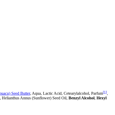
[1]
uacu) Seed Butter
, Aqua, Lactic Acid, Cetearylalcohol, Parfum
,
, Helianthus Annus (Sunflower) Seed Oil,
Benzyl Alcohol
,
Hexyl