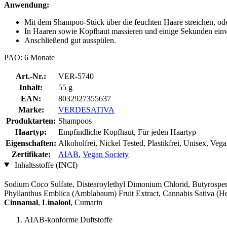
Anwendung:
Mit dem Shampoo-Stück über die feuchten Haare streichen, o
In Haaren sowie Kopfhaut massieren und einige Sekunden einw
Anschließend gut ausspülen.
PAO: 6 Monate
Art.-Nr.:
VER-5740
Inhalt:
55 g
EAN:
8032927355637
Marke:
VERDESATIVA
Produktarten:
Shampoos
Haartyp:
Empfindliche Kopfhaut, Für jeden Haartyp
Eigenschaften:
Alkoholfrei, Nickel Tested, Plastikfrei, Unisex, Veg
Zertifikate:
AIAB
,
Vegan Society
Inhaltsstoffe (INCI)
Sodium Coco­ Sulfate, Distearoylethyl Dimonium Chlorid, Butyrosper
Phyllanthus Emblica (Amblabaum) Fruit Extract, Cannabis Sativa (H
Cinnamal
,
Linalool
, Cumarin
AIAB-konforme Duftstoffe