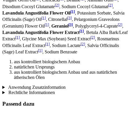
Vulgare Germ Oil
, Citricacid
, Betaine
, Xanthan Gum
,
[2]
[2]
Disodium Cocoyl Glutamate
, Sodium Cocoyl Glutamat
,
[1]
Lavandula Angustifolia Flower Oil
, Potassium Sorbate, Salvia
[1]
[3]
Officinalis (Sage) Oil
, Citronellal
, Pelargonium Graveolons
[1]
[3]
[2]
(Geranium) Flower Oil
,
Geraniol
, Polyglyceryl-4-Caprate
,
[1]
Lavandula Angustifolia Flower Extract
, Betula Alba Bark/Leaf
[1]
[2]
Extract
, Glycine Max (Soybean) Seed Extract
, Rosmarinus
[1]
[2]
Officinalis Leaf Extract
, Sodium Lactate
, Salvia Officinalis
[1]
(Sage) Leaf Extract
, Sodium Benzoate
aus kontrolliert biologischem Anbau
natürlichen Ursprungs
aus kontrolliert biologischem Anbau und aus natürlichen
ätherischen Ölen
Anwendung Zusatzinformation
Rechtliche Informationen
Passend dazu