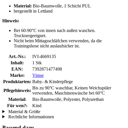
Material:
Bio-Baumwolle, 1 Schicht PUL
hergestellt in Lettland
Hinweis:
Bei 60-90°C von innen nach außen waschen.
Trocknergeeignet.
Nicht beim Mittagsschläfchen verwenden, da die
Trainingshose nicht auslaufsicher ist.
Art.-Nr.:
IVI-4669135
Inhalt:
1 Stk
EAN:
7392871477498
Marke:
Vimse
Produktarten:
Baby- & Kinderpflege
Bis zu 90°C waschbar, Keinen Weichspüler
Pflegehinweis:
verwenden, Maschinenwäsche bei 60°C
Material:
Bio-Baumwolle, Polyester, Polyurethan
Für wen?:
Kind
Material & Größe
Rechtliche Informationen
Passend dazu