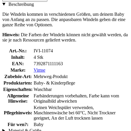
Beschreibung
Die Windeln kommen in verschiedenen Größen, um deinem Baby
von Anfang an zu passen. Die anpassbaren Windeln geben dir eine
ganze Reihe von Optionen.
Hinweis:
Die Farben der Windeln können nicht gewählt werden, da
sie je nach Ressourcen geliefert werden.
Art.-Nr.:
IVI-11074
Inhalt:
4 Stk
EAN:
7392871111163
Marke:
Vimse
Zubehör-Art:
Mehrweg-Produkt
Produktarten:
Baby- & Kinderpflege
Eigenschaften:
Waschbar
Allgemeine
Farbänderungen vorbehalten, Farbe kann vom
Hinweise:
Originalbild abweichen
Keinen Weichspüler verwenden,
Pflegehinweis:
Maschinenwäsche bei 60°C, Nicht Trockner
geeignet, An der Luft trocknen lassen
Für wen?:
Baby
Material & Größe