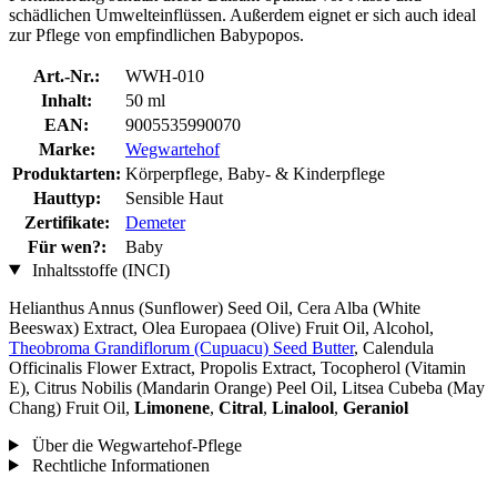
schädlichen Umwelteinflüssen. Außerdem eignet er sich auch ideal
zur Pflege von empfindlichen Babypopos.
Art.-Nr.:
WWH-010
Inhalt:
50 ml
EAN:
9005535990070
Marke:
Wegwartehof
Produktarten:
Körperpflege, Baby- & Kinderpflege
Hauttyp:
Sensible Haut
Zertifikate:
Demeter
Für wen?:
Baby
Inhaltsstoffe (INCI)
Helianthus Annus (Sunflower) Seed Oil, Cera Alba (White
Beeswax) Extract, Olea Europaea (Olive) Fruit Oil, Alcohol,
Theobroma Grandiflorum (Cupuacu) Seed Butter
, Calendula
Officinalis Flower Extract, Propolis Extract, Tocopherol (Vitamin
E), Citrus Nobilis (Mandarin Orange) Peel Oil, Litsea Cubeba (May
Chang) Fruit Oil,
Limonene
,
Citral
,
Linalool
,
Geraniol
Über die Wegwartehof-Pflege
Rechtliche Informationen