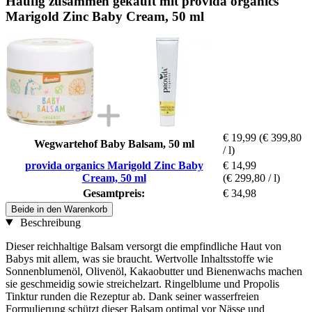
Häufig zusammen gekauft mit provida organics
Marigold Zinc Baby Cream, 50 ml
€ 19,99
(€ 399,80
Wegwartehof Baby Balsam, 50 ml
/ l)
provida organics Marigold Zinc Baby
€ 14,99
Cream, 50 ml
(€ 299,80 / l)
Gesamtpreis:
€ 34,98
Beide in den Warenkorb
Beschreibung
Dieser reichhaltige Balsam versorgt die empfindliche Haut von
Babys mit allem, was sie braucht. Wertvolle Inhaltsstoffe wie
Sonnenblumenöl, Olivenöl, Kakaobutter und Bienenwachs machen
sie geschmeidig sowie streichelzart. Ringelblume und Propolis
Tinktur runden die Rezeptur ab. Dank seiner wasserfreien
Formulierung schützt dieser Balsam optimal vor Nässe und