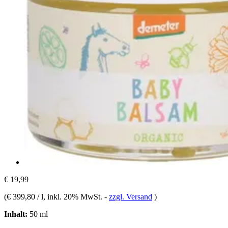
€ 19,99
(
€ 399,80 / l
, inkl. 20% MwSt.
-
zzgl. Versand
)
Inhalt:
50 ml