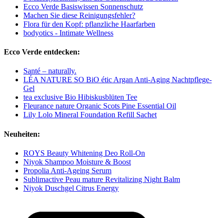
Ecco Verde Basiswissen Sonnenschutz
Machen Sie diese Reinigungsfehler?
Flora für den Kopf: pflanzliche Haarfarben
bodyotics - Intimate Wellness
Ecco Verde entdecken:
Santé – naturally.
LÉA NATURE SO BiO étic Argan Anti-Aging Nachtpflege-
Gel
tea exclusive Bio Hibiskusblüten Tee
Fleurance nature Organic Scots Pine Essential Oil
Lily Lolo Mineral Foundation Refill Sachet
Neuheiten:
ROYS Beauty Whitening Deo Roll-On
Niyok Shampoo Moisture & Boost
Propolia Anti-Ageing Serum
Sublimactive Peau mature Revitalizing Night Balm
Niyok Duschgel Citrus Energy