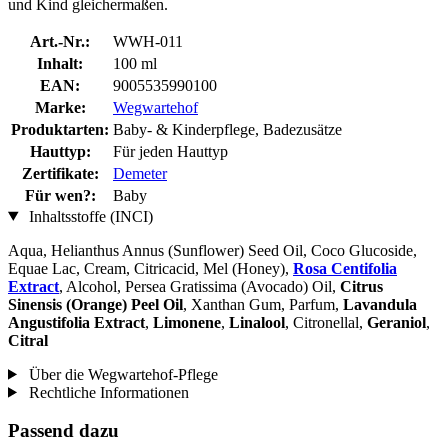
und Kind gleichermaßen.
Art.-Nr.:
WWH-011
Inhalt:
100 ml
EAN:
9005535990100
Marke:
Wegwartehof
Produktarten:
Baby- & Kinderpflege, Badezusätze
Hauttyp:
Für jeden Hauttyp
Zertifikate:
Demeter
Für wen?:
Baby
Inhaltsstoffe (INCI)
Aqua, Helianthus Annus (Sunflower) Seed Oil, Coco Glucoside,
Equae Lac, Cream, Citricacid, Mel (Honey),
Rosa Centifolia
Extract
, Alcohol, Persea Gratissima (Avocado) Oil,
Citrus
Sinensis (Orange) Peel Oil
, Xanthan Gum, Parfum,
Lavandula
Angustifolia Extract
,
Limonene
,
Linalool
, Citronellal,
Geraniol
,
Citral
Über die Wegwartehof-Pflege
Rechtliche Informationen
Passend dazu