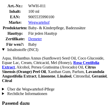
Art.-Nr.:
WWH-011
Inhalt:
100 ml
EAN:
9005535990100
Marke:
Wegwartehof
Produktarten:
Baby- & Kinderpflege, Badezusätze
Hauttyp:
Für jeden Hauttyp
Zertifikate:
Demeter
Für wen?:
Baby
Inhaltsstoffe (INCI)
Aqua, Helianthus Annus (Sunflower) Seed Oil, Coco Glucoside,
Equae Lac, Cream, Citricacid, Mel (Honey),
Rosa Centifolia
Extract
, Alcohol, Persea Gratissima (Avocado) Oil,
Citrus
Sinensis (Orange) Peel Oil
, Xanthan Gum, Parfum,
Lavandula
Angustifolia Extract
,
Limonene
,
Linalool
, Citronellal,
Geraniol
,
Citral
Über die Wegwartehof-Pflege
Rechtliche Informationen
Passend dazu