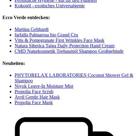
Persönliche Hygiene - gut für den Planeten
Kokosöl - exotisches Universalgenie
Ecco Verde entdecken:
Martina Gebhardt
farfalla Palmarosa bio Grand Cru
Vitis & Pomegranate First Wrinkles Face Mask
Natura Siberica Taiga Daily Protection Hand Cream
CMD Naturkosmetik Teebaumöl Shampoo Großgebinde
Neuheiten:
PHYTORELAX LABORATORIES Coconut Shower Gel &
Shampoo
Niyok Leave-In Moisture Mist
Propolia Face Scrub
Avril Gentle Hair Mask
Propolia Face Mask