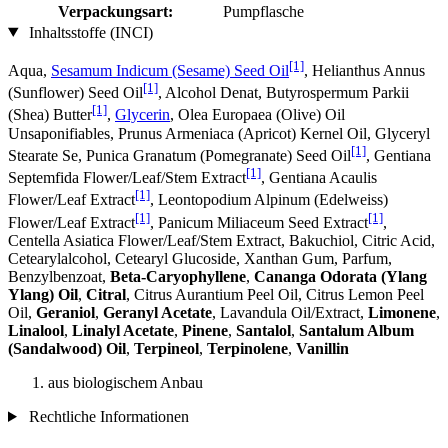
Verpackungsart:
Pumpflasche
Inhaltsstoffe (INCI)
[1]
Aqua,
Sesamum Indicum (Sesame) Seed Oil
, Helianthus Annus
[1]
(Sunflower) Seed Oil
, Alcohol Denat, Butyrospermum Parkii
[1]
(Shea) Butter
,
Glycerin
, Olea Europaea (Olive) Oil
Unsaponifiables, Prunus Armeniaca (Apricot) Kernel Oil, Glyceryl
[1]
Stearate Se, Punica Granatum (Pomegranate) Seed Oil
, Gentiana
[1]
Septemfida Flower/Leaf/Stem Extract
, Gentiana Acaulis
[1]
Flower/Leaf Extract
, Leontopodium Alpinum (Edelweiss)
[1]
[1]
Flower/Leaf Extract
, Panicum Miliaceum Seed Extract
,
Centella Asiatica Flower/Leaf/Stem Extract, Bakuchiol, Citric Acid,
Cetearylalcohol, Cetearyl Glucoside, Xanthan Gum, Parfum,
Benzylbenzoat,
Beta-Caryophyllene
,
Cananga Odorata (Ylang
Ylang) Oil
,
Citral
, Citrus Aurantium Peel Oil, Citrus Lemon Peel
Oil,
Geraniol
,
Geranyl Acetate
, Lavandula Oil/Extract,
Limonene
,
Linalool
,
Linalyl Acetate
,
Pinene
,
Santalol
,
Santalum Album
(Sandalwood) Oil
,
Terpineol
,
Terpinolene
,
Vanillin
aus biologischem Anbau
Rechtliche Informationen