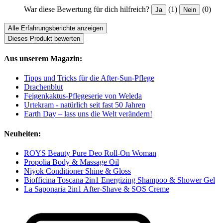
War diese Bewertung für dich hilfreich?
(1)
(0)
Ja
Nein
Alle Erfahrungsberichte anzeigen
Dieses Produkt bewerten
Aus unserem Magazin:
Tipps und Tricks für die After-Sun-Pflege
Drachenblut
Feigenkaktus-Pflegeserie von Weleda
Urtekram - natürlich seit fast 50 Jahren
Earth Day – lass uns die Welt verändern!
Neuheiten:
ROYS Beauty Pure Deo Roll-On Woman
Propolia Body & Massage Oil
Niyok Conditioner Shine & Gloss
Biofficina Toscana 2in1 Energizing Shampoo & Shower Gel
La Saponaria 2in1 After-Shave & SOS Creme