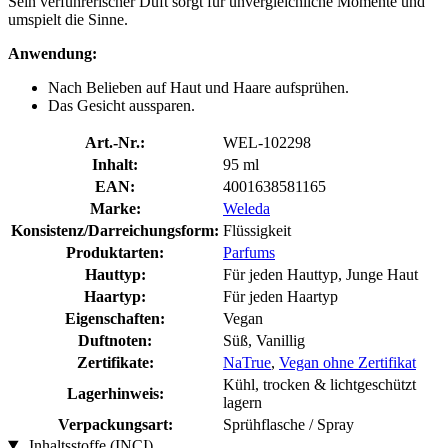
Sein verführerischer Duft sorgt für unvergleichliche Momente und
umspielt die Sinne.
Anwendung:
Nach Belieben auf Haut und Haare aufsprühen.
Das Gesicht aussparen.
Art.-Nr.:
WEL-102298
Inhalt:
95 ml
EAN:
4001638581165
Marke:
Weleda
Konsistenz/Darreichungsform:
Flüssigkeit
Produktarten:
Parfums
Hauttyp:
Für jeden Hauttyp, Junge Haut
Haartyp:
Für jeden Haartyp
Eigenschaften:
Vegan
Duftnoten:
Süß, Vanillig
Zertifikate:
NaTrue
,
Vegan ohne Zertifikat
Kühl, trocken & lichtgeschützt
Lagerhinweis:
lagern
Verpackungsart:
Sprühflasche / Spray
Inhaltsstoffe (INCI)