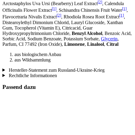
[2]
Arctostaphylos Uva Ursi (Bearberry) Leaf Extract
, Calendula
[1]
[1]
Officinalis Flower Extract
, Schisandra Chinensis Fruit Water
,
[2]
[1]
Flavocetraria Nivalis Extract
, Rhodiola Rosea Root Extract
,
Distearoylethyl Dimonium Chlorid, Lauryl Glucoside, Xanthan
Gum, Tocopherol (Vitamin E), Citricacid, Guar
Hydroxypropyltrimonium Chloride,
Benzyl Alcohol
, Benzoic Acid,
Sorbic Acid, Sodium Benzoate, Potassium Sorbate,
Glycerin
,
Parfum, CI 77492 (Iron Oxide),
Limonene
,
Linalool
,
Citral
aus biologischem Anbau
aus Wildsammlung
Hersteller-Statement zum Russland-Ukraine-Krieg
Rechtliche Informationen
Passend dazu