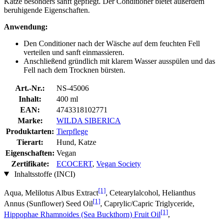
Katze besonders sanft gepflegt. Der Conditioner bietet außerdem
beruhigende Eigenschaften.
Anwendung:
Den Conditioner nach der Wäsche auf dem feuchten Fell
verteilen und sanft einmassieren.
Anschließend gründlich mit klarem Wasser ausspülen und das
Fell nach dem Trocknen bürsten.
Art.-Nr.:
NS-45006
Inhalt:
400 ml
EAN:
4743318102771
Marke:
WILDA SIBERICA
Produktarten:
Tierpflege
Tierart:
Hund, Katze
Eigenschaften:
Vegan
Zertifikate:
ECOCERT
,
Vegan Society
Inhaltsstoffe (INCI)
[1]
Aqua, Melilotus Albus Extract
, Cetearylalcohol, Helianthus
[1]
Annus (Sunflower) Seed Oil
, Caprylic/Capric Triglyceride,
[1]
Hippophae Rhamnoides (Sea Buckthorn) Fruit Oil
,