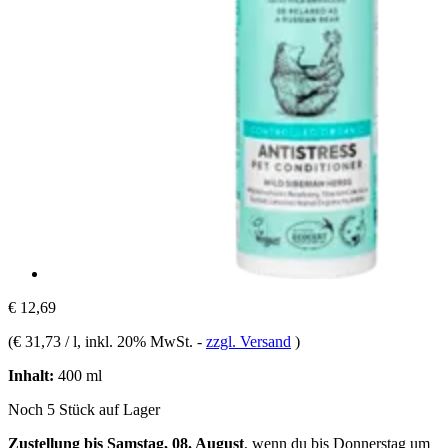
€ 12,69
(
€ 31,73 / l
, inkl. 20% MwSt.
-
zzgl. Versand
)
Inhalt:
400 ml
Noch 5 Stück auf Lager
Zustellung bis Samstag, 08. August
, wenn du bis
Donnerstag um