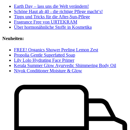
Earth Day – lass uns die Welt verändern!
Schöne Haut ab 40 - die richtige Pflege macht‘s!
Tipps und Tricks für die After-Sun-Pflege
Fragrance Free von URTEKRAM
Über hormonähnliche Stoffe in Kosmetika
Neuheiten:
FREE! Organics Shower Peeling Lemon Zest
Propolia Gentle Superfatted Soap
Lily Lolo Hydrating Face Primer
Kerala Summer Glow Ayurvedic Shimmering Body Oil
Niyok Conditioner Moisture & Glow