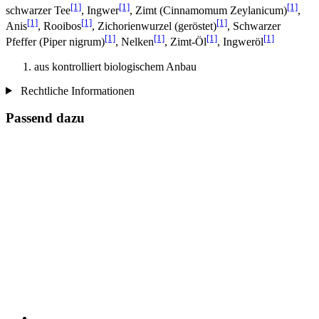
[1]
[1]
[1]
schwarzer Tee
, Ingwer
, Zimt (Cinnamomum Zeylanicum)
,
[1]
[1]
[1]
Anis
, Rooibos
, Zichorienwurzel (geröstet)
, Schwarzer
[1]
[1]
[1]
[1]
Pfeffer (Piper nigrum)
, Nelken
, Zimt-Öl
, Ingweröl
aus kontrolliert biologischem Anbau
Rechtliche Informationen
Passend dazu