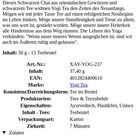
Diesen Schwarzen Chai aus orientalischen Gewürzen und
schwarzem Tee widmen Yogi Tea den Zeiten des Neuanfangs.
Mögen wir mit jeder Tasse Tee auf einen erfolgreichen Neubeginn
im Leben trinken. Möge unsere Standfestigkeit und Treue zu allem,
was uns wert ist, gestärkt werden. Möge unsere innere Heiterkeit
alle Hindernisse aus dem Weg räumen. Die Lehren des Yoga
verkünden: "Wenn unser inneres Wesen ausgeglichen ist, sind wir
auch im Äußeren ruhig und gelassen".
Inhalt:
36 g - 15 Teebeutel
Art.-Nr.:
XAY-YOG-237
Inhalt:
37,40 g
EAN:
4012824400610
Marke:
Yogi Tea
Konsistenz/Darreichungsform:
Tee im Beutel
Produktarten:
Tees & Teezubehör
Eigenschaften:
Ayurvedisch, Plastikfrei, Unisex
Inhalt - Tees:
Teebeutel
Verpackungsart:
Karton
Ziehzeit:
7 Minuten
Zutaten