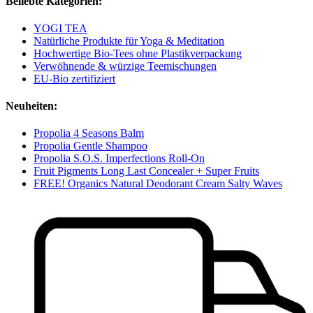
Beliebte Kategorien:
YOGI TEA
Natürliche Produkte für Yoga & Meditation
Hochwertige Bio-Tees ohne Plastikverpackung
Verwöhnende & würzige Teemischungen
EU-Bio zertifiziert
Neuheiten:
Propolia 4 Seasons Balm
Propolia Gentle Shampoo
Propolia S.O.S. Imperfections Roll-On
Fruit Pigments Long Last Concealer + Super Fruits
FREE! Organics Natural Deodorant Cream Salty Waves