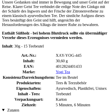
Unsere Gedanken sind immer in Bewegung und unser Geist auf der
Reise. Klarer Geist Tee verbindet die erdige Note des Ginkgo mit
der Schärfe des Ingwers und der Frische der Zitronenverbene zu
einem klassisch ayurvedischen Tee. Der sinnliche Aufguss dieses
Tees besänftigt den Geist und hilft, angesichts der
Herausforderungen des Alltags die innere Ruhe zu bewahren.
Enthält Süßholz - bei hohem Blutdruck sollte ein übermäßiger
Verzehr dieses Erzeugnisses vermieden werden.
Inhalt
: 30g - 15 Teebeutel
Art.-Nr.:
XAY-YOG-445
Inhalt:
30,60 g
EAN:
4012824401433
Marke:
Yogi Tea
Konsistenz/Darreichungsform:
Tee im Beutel
Produktarten:
Tees & Teezubehör
Eigenschaften:
Ayurvedisch, Plastikfrei, Unisex
Inhalt - Tees:
Teebeutel
Verpackungsart:
Karton
Ziehzeit:
5 Minuten, 6 Minuten
Zutaten