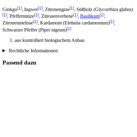
[1]
[1]
[1]
Ginkgo
, Ingwer
, Zitronengras
, Süßholz (Glycorrhiza glabra)
[1]
[1]
[1]
[1]
, Pfefferminze
, Zitronenverbene
,
Basilikum
,
[1]
[1]
Zitronenmelisse
, Kardamom (Elettaria cardamomum)
,
[1]
Schwarzer Pfeffer (Piper nigrum)
aus kontrolliert biologischem Anbau
Rechtliche Informationen
Passend dazu