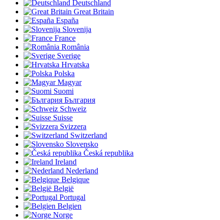
Deutschland
Great Britain
España
Slovenija
France
România
Sverige
Hrvatska
Polska
Magyar
Suomi
България
Schweiz
Suisse
Svizzera
Switzerland
Slovensko
Česká republika
Ireland
Nederland
Belgique
België
Portugal
Belgien
Norge