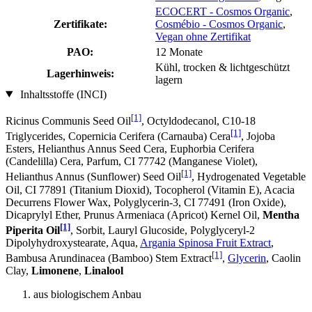
ECOCERT - Cosmos Organic
,
Zertifikate:
Cosmébio - Cosmos Organic
,
Vegan ohne Zertifikat
PAO:
12 Monate
Kühl, trocken & lichtgeschützt
Lagerhinweis:
lagern
Inhaltsstoffe (INCI)
[1]
Ricinus Communis Seed Oil
, Octyldodecanol, C10-18
[1]
Triglycerides, Copernicia Cerifera (Carnauba) Cera
, Jojoba
Esters, Helianthus Annus Seed Cera, Euphorbia Cerifera
(Candelilla) Cera, Parfum, CI 77742 (Manganese Violet),
[1]
Helianthus Annus (Sunflower) Seed Oil
, Hydrogenated Vegetable
Oil, CI 77891 (Titanium Dioxid), Tocopherol (Vitamin E), Acacia
Decurrens Flower Wax, Polyglycerin-3, CI 77491 (Iron Oxide),
Dicaprylyl Ether, Prunus Armeniaca (Apricot) Kernel Oil,
Mentha
[1]
Piperita Oil
, Sorbit, Lauryl Glucoside, Polyglyceryl-2
Dipolyhydroxystearate, Aqua,
Argania Spinosa Fruit Extract
,
[1]
Bambusa Arundinacea (Bamboo) Stem Extract
,
Glycerin
, Caolin
Clay,
Limonene
,
Linalool
aus biologischem Anbau