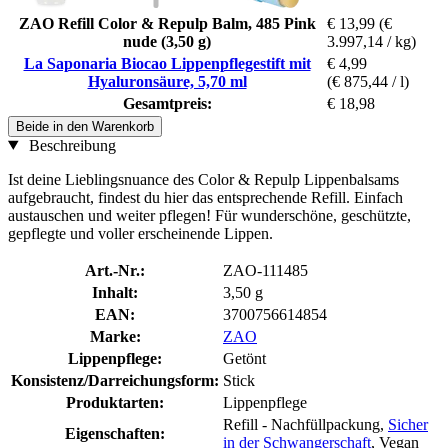
ZAO Refill Color & Repulp Balm, 485 Pink
€ 13,99
(€
nude (3,50 g)
3.997,14 / kg)
La Saponaria Biocao Lippenpflegestift mit
€ 4,99
Hyaluronsäure, 5,70 ml
(€ 875,44 / l)
Gesamtpreis:
€ 18,98
Beide in den Warenkorb
Beschreibung
Ist deine Lieblingsnuance des Color & Repulp Lippenbalsams
aufgebraucht, findest du hier das entsprechende Refill. Einfach
austauschen und weiter pflegen! Für wunderschöne, geschützte,
gepflegte und voller erscheinende Lippen.
Art.-Nr.:
ZAO-111485
Inhalt:
3,50 g
EAN:
3700756614854
Marke:
ZAO
Lippenpflege:
Getönt
Konsistenz/Darreichungsform:
Stick
Produktarten:
Lippenpflege
Refill - Nachfüllpackung,
Sicher
Eigenschaften:
in der Schwangerschaft
, Vegan