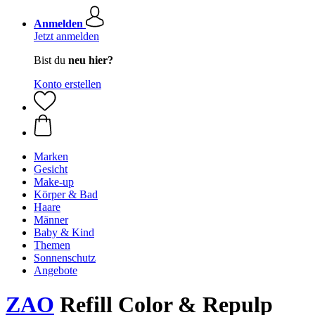
Anmelden
Jetzt anmelden
Bist du
neu hier?
Konto erstellen
Marken
Gesicht
Make-up
Körper & Bad
Haare
Männer
Baby & Kind
Themen
Sonnenschutz
Angebote
ZAO
Refill Color & Repulp