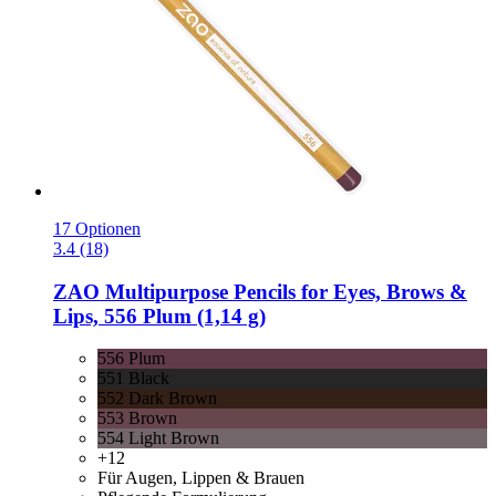
17 Optionen
3.4 (18)
ZAO
Multipurpose Pencils for Eyes, Brows &
Lips, 556 Plum (1,14 g)
556 Plum
551 Black
552 Dark Brown
553 Brown
554 Light Brown
+12
Für Augen, Lippen & Brauen