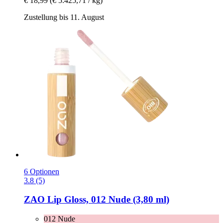
€ 18,99
(€ 5.425,71 / kg)
Zustellung bis 11. August
6 Optionen
3.8 (5)
ZAO
Lip Gloss, 012 Nude (3,80 ml)
012 Nude