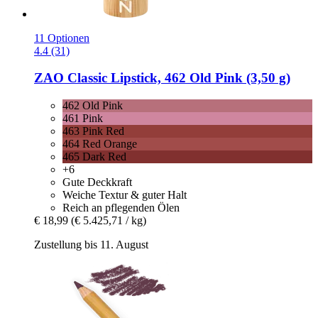
11 Optionen
4.4 (31)
ZAO
Classic Lipstick, 462 Old Pink (3,50 g)
462 Old Pink
461 Pink
463 Pink Red
464 Red Orange
465 Dark Red
+6
Gute Deckkraft
Weiche Textur & guter Halt
Reich an pflegenden Ölen
€ 18,99
(€ 5.425,71 / kg)
Zustellung bis 11. August