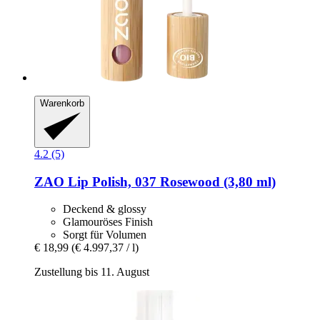
Warenkorb
4.2 (5)
ZAO
Lip Polish, 037 Rosewood (3,80 ml)
Deckend & glossy
Glamouröses Finish
Sorgt für Volumen
€ 18,99
(€ 4.997,37 / l)
Zustellung bis 11. August