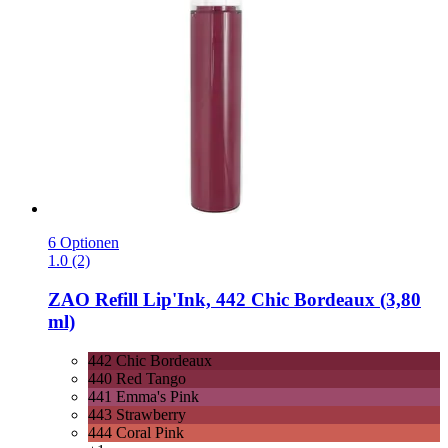
6 Optionen
1.0 (2)
ZAO
Refill Lip'Ink, 442 Chic Bordeaux (3,80
ml)
442 Chic Bordeaux
440 Red Tango
441 Emma's Pink
443 Strawberry
444 Coral Pink