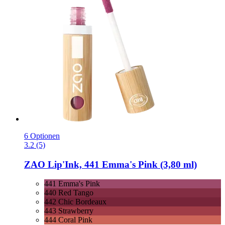
6 Optionen
3.2 (5)
ZAO
Lip'Ink, 441 Emma's Pink (3,80 ml)
441 Emma's Pink
440 Red Tango
442 Chic Bordeaux
443 Strawberry
444 Coral Pink