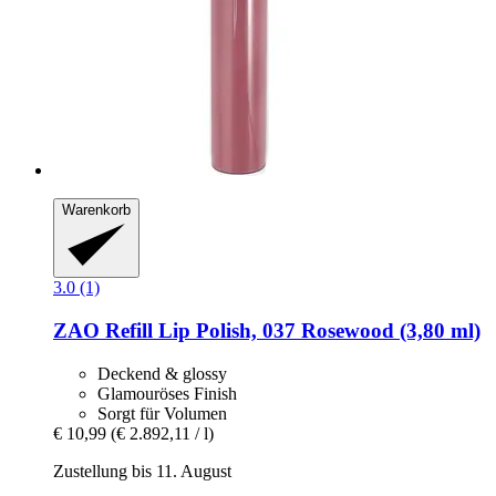
Warenkorb
3.0 (1)
ZAO
Refill Lip Polish, 037 Rosewood (3,80 ml)
Deckend & glossy
Glamouröses Finish
Sorgt für Volumen
€ 10,99
(€ 2.892,11 / l)
Zustellung bis 11. August