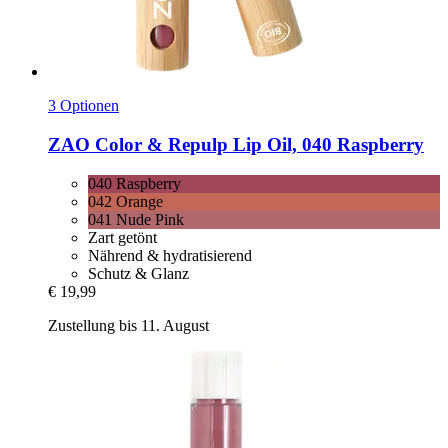
3 Optionen
ZAO
Color & Repulp Lip Oil, 040 Raspberry
040 Raspberry
042 Orange
041 Nude Pink
Zart getönt
Nährend & hydratisierend
Schutz & Glanz
€ 19,99
Zustellung bis 11. August