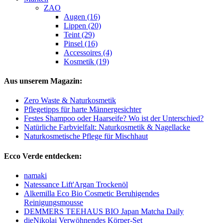
ZAO
Augen (16)
Lippen (20)
Teint (29)
Pinsel (16)
Accessoires (4)
Kosmetik (19)
Aus unserem Magazin:
Zero Waste & Naturkosmetik
Pflegetipps für harte Männergesichter
Festes Shampoo oder Haarseife? Wo ist der Unterschied?
Natürliche Farbvielfalt: Naturkosmetik & Nagellacke
Naturkosmetische Pflege für Mischhaut
Ecco Verde entdecken:
namaki
Natessance Lift'Argan Trockenöl
Alkemilla Eco Bio Cosmetic Beruhigendes
Reinigungsmousse
DEMMERS TEEHAUS BIO Japan Matcha Daily
dieNikolai Verwöhnendes Körper-Set