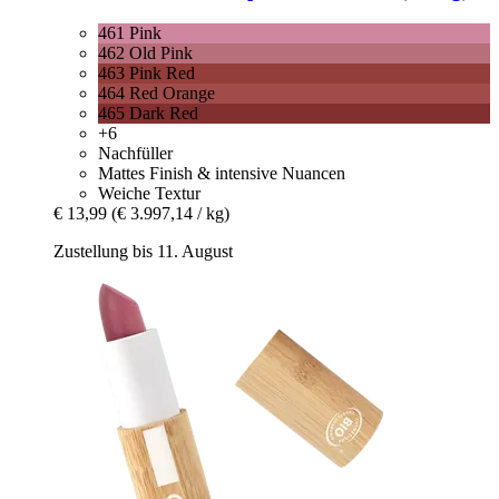
461 Pink
462 Old Pink
463 Pink Red
464 Red Orange
465 Dark Red
+6
Nachfüller
Mattes Finish & intensive Nuancen
Weiche Textur
€ 13,99
(€ 3.997,14 / kg)
Zustellung bis 11. August