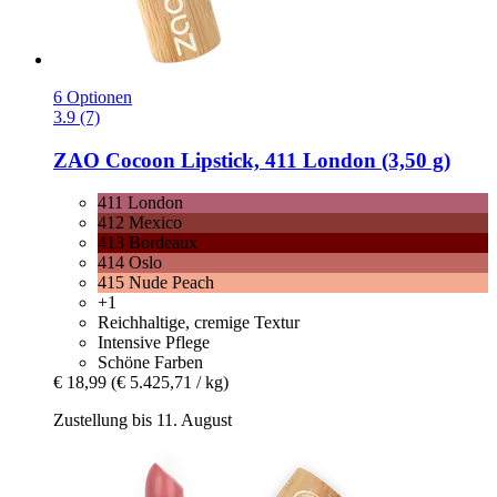
6 Optionen
3.9 (7)
ZAO
Cocoon Lipstick, 411 London (3,50 g)
411 London
412 Mexico
413 Bordeaux
414 Oslo
415 Nude Peach
+1
Reichhaltige, cremige Textur
Intensive Pflege
Schöne Farben
€ 18,99
(€ 5.425,71 / kg)
Zustellung bis 11. August