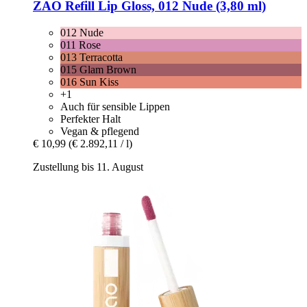
ZAO
Refill Lip Gloss, 012 Nude (3,80 ml)
012 Nude
011 Rose
013 Terracotta
015 Glam Brown
016 Sun Kiss
+1
Auch für sensible Lippen
Perfekter Halt
Vegan & pflegend
€ 10,99
(€ 2.892,11 / l)
Zustellung bis 11. August