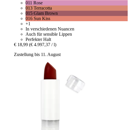
011 Rose
013 Terracotta
015 Glam Brown
016 Sun Kiss
+1
In verschiedenen Nuancen
Auch für sensible Lippen
Perfekter Halt
€ 18,99
(€ 4.997,37 / l)
Zustellung bis 11. August