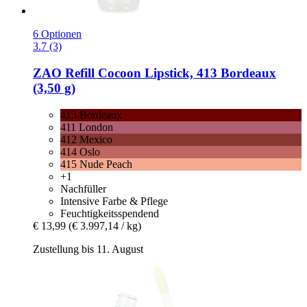
6 Optionen
3.7 (3)
ZAO
Refill Cocoon Lipstick, 413 Bordeaux
(3,50 g)
413 Bordeaux
411 London
412 Mexico
414 Oslo
415 Nude Peach
+1
Nachfüller
Intensive Farbe & Pflege
Feuchtigkeitsspendend
€ 13,99
(€ 3.997,14 / kg)
Zustellung bis 11. August