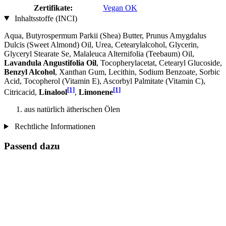
Zertifikate:
Vegan OK
Inhaltsstoffe (INCI)
Aqua, Butyrospermum Parkii (Shea) Butter, Prunus Amygdalus
Dulcis (Sweet Almond) Oil, Urea, Cetearylalcohol, Glycerin,
Glyceryl Stearate Se, Malaleuca Alternifolia (Teebaum) Oil,
Lavandula Angustifolia Oil
, Tocopherylacetat, Cetearyl Glucoside,
Benzyl Alcohol
, Xanthan Gum, Lecithin, Sodium Benzoate, Sorbic
Acid, Tocopherol (Vitamin E), Ascorbyl Palmitate (Vitamin C),
[1]
[1]
Citricacid,
Linalool
,
Limonene
aus natürlich ätherischen Ölen
Rechtliche Informationen
Passend dazu