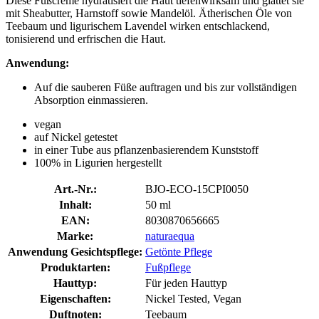
Diese Fußcreme hydratisiert die Haut tiefenwirksam und glättet sie
mit Sheabutter, Harnstoff sowie Mandelöl. Ätherischen Öle von
Teebaum und ligurischem Lavendel wirken entschlackend,
tonisierend und erfrischen die Haut.
Anwendung:
Auf die sauberen Füße auftragen und bis zur vollständigen
Absorption einmassieren.
vegan
auf Nickel getestet
in einer Tube aus pflanzenbasierendem Kunststoff
100% in Ligurien hergestellt
Art.-Nr.:
BJO-ECO-15CPI0050
Inhalt:
50 ml
EAN:
8030870656665
Marke:
naturaequa
Anwendung Gesichtspflege:
Getönte Pflege
Produktarten:
Fußpflege
Hauttyp:
Für jeden Hauttyp
Eigenschaften:
Nickel Tested, Vegan
Duftnoten:
Teebaum