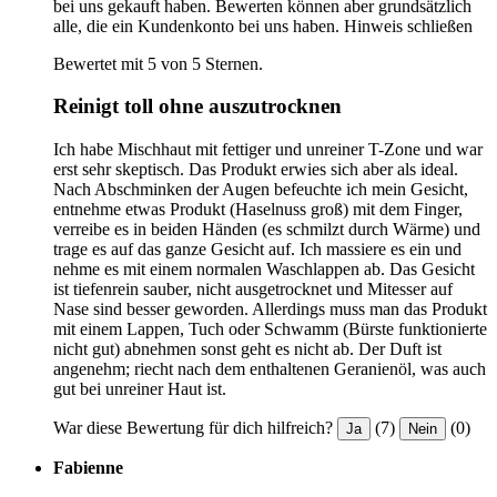
bei uns gekauft haben. Bewerten können aber grundsätzlich
alle, die ein Kundenkonto bei uns haben.
Hinweis schließen
Bewertet mit 5 von 5 Sternen.
Reinigt toll ohne auszutrocknen
Ich habe Mischhaut mit fettiger und unreiner T-Zone und war
erst sehr skeptisch. Das Produkt erwies sich aber als ideal.
Nach Abschminken der Augen befeuchte ich mein Gesicht,
entnehme etwas Produkt (Haselnuss groß) mit dem Finger,
verreibe es in beiden Händen (es schmilzt durch Wärme) und
trage es auf das ganze Gesicht auf. Ich massiere es ein und
nehme es mit einem normalen Waschlappen ab. Das Gesicht
ist tiefenrein sauber, nicht ausgetrocknet und Mitesser auf
Nase sind besser geworden. Allerdings muss man das Produkt
mit einem Lappen, Tuch oder Schwamm (Bürste funktionierte
nicht gut) abnehmen sonst geht es nicht ab. Der Duft ist
angenehm; riecht nach dem enthaltenen Geranienöl, was auch
gut bei unreiner Haut ist.
War diese Bewertung für dich hilfreich?
(7)
(0)
Ja
Nein
Fabienne