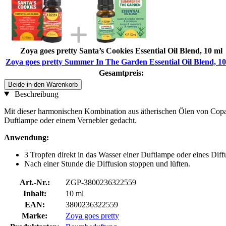
Zoya goes pretty Santa’s Cookies Essential Oil Blend, 10 ml
Zoya goes pretty Summer In The Garden Essential Oil Blend, 10
Gesamtpreis:
Beide in den Warenkorb
Beschreibung
Mit dieser harmonischen Kombination aus ätherischen Ölen von Copai
Duftlampe oder einem Vernebler gedacht.
Anwendung:
3 Tropfen direkt in das Wasser einer Duftlampe oder eines Diff
Nach einer Stunde die Diffusion stoppen und lüften.
Art.-Nr.:
ZGP-3800236322559
Inhalt:
10 ml
EAN:
3800236322559
Marke:
Zoya goes pretty