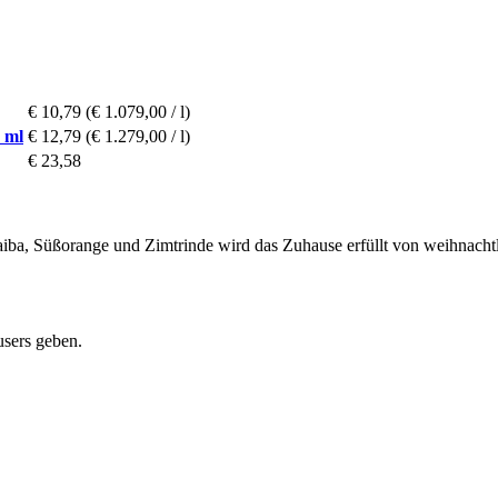
€ 10,79
(€ 1.079,00 / l)
 ml
€ 12,79
(€ 1.279,00 / l)
€ 23,58
ba, Süßorange und Zimtrinde wird das Zuhause erfüllt von weihnachtli
users geben.