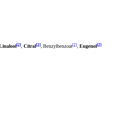
[2]
[2]
[2]
[2]
Linalool
,
Citral
, Benzylbenzoat
,
Eugenol