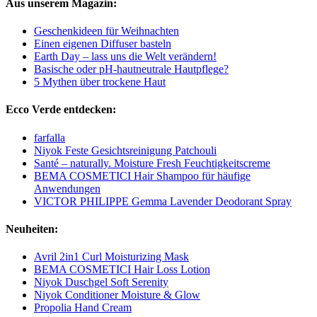
Aus unserem Magazin:
Geschenkideen für Weihnachten
Einen eigenen Diffuser basteln
Earth Day – lass uns die Welt verändern!
Basische oder pH-hautneutrale Hautpflege?
5 Mythen über trockene Haut
Ecco Verde entdecken:
farfalla
Niyok Feste Gesichtsreinigung Patchouli
Santé – naturally. Moisture Fresh Feuchtigkeitscreme
BEMA COSMETICI Hair Shampoo für häufige
Anwendungen
VICTOR PHILIPPE Gemma Lavender Deodorant Spray
Neuheiten:
Avril 2in1 Curl Moisturizing Mask
BEMA COSMETICI Hair Loss Lotion
Niyok Duschgel Soft Serenity
Niyok Conditioner Moisture & Glow
Propolia Hand Cream