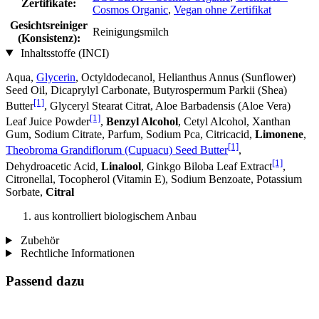
Zertifikate:
Cosmos Organic
,
Vegan ohne Zertifikat
Gesichtsreiniger
Reinigungsmilch
(Konsistenz):
Inhaltsstoffe (INCI)
Aqua,
Glycerin
, Octyldodecanol, Helianthus Annus (Sunflower)
Seed Oil, Dicaprylyl Carbonate, Butyrospermum Parkii (Shea)
[1]
Butter
, Glyceryl Stearat Citrat, Aloe Barbadensis (Aloe Vera)
[1]
Leaf Juice Powder
,
Benzyl Alcohol
, Cetyl Alcohol, Xanthan
Gum, Sodium Citrate, Parfum, Sodium Pca, Citricacid,
Limonene
,
[1]
Theobroma Grandiflorum (Cupuacu) Seed Butter
,
[1]
Dehydroacetic Acid,
Linalool
, Ginkgo Biloba Leaf Extract
,
Citronellal, Tocopherol (Vitamin E), Sodium Benzoate, Potassium
Sorbate,
Citral
aus kontrolliert biologischem Anbau
Zubehör
Rechtliche Informationen
Passend dazu