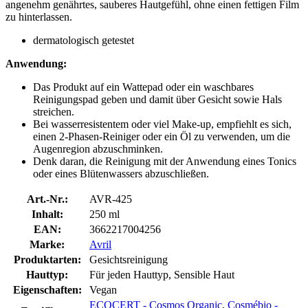
angenehm genährtes, sauberes Hautgefühl, ohne einen fettigen Film
zu hinterlassen.
dermatologisch getestet
Anwendung:
Das Produkt auf ein Wattepad oder ein waschbares
Reinigungspad geben und damit über Gesicht sowie Hals
streichen.
Bei wasserresistentem oder viel Make-up, empfiehlt es sich,
einen 2-Phasen-Reiniger oder ein Öl zu verwenden, um die
Augenregion abzuschminken.
Denk daran, die Reinigung mit der Anwendung eines Tonics
oder eines Blütenwassers abzuschließen.
Art.-Nr.:
AVR-425
Inhalt:
250 ml
EAN:
3662217004256
Marke:
Avril
Produktarten:
Gesichtsreinigung
Hauttyp:
Für jeden Hauttyp, Sensible Haut
Eigenschaften:
Vegan
ECOCERT - Cosmos Organic
,
Cosmébio -