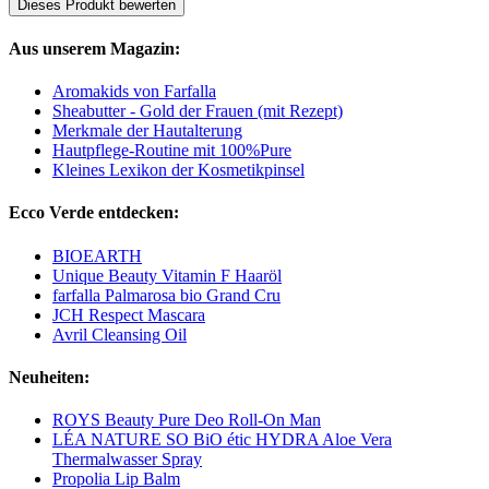
Dieses Produkt bewerten
Aus unserem Magazin:
Aromakids von Farfalla
Sheabutter - Gold der Frauen (mit Rezept)
Merkmale der Hautalterung
Hautpflege-Routine mit 100%Pure
Kleines Lexikon der Kosmetikpinsel
Ecco Verde entdecken:
BIOEARTH
Unique Beauty Vitamin F Haaröl
farfalla Palmarosa bio Grand Cru
JCH Respect Mascara
Avril Cleansing Oil
Neuheiten:
ROYS Beauty Pure Deo Roll-On Man
LÉA NATURE SO BiO étic HYDRA Aloe Vera
Thermalwasser Spray
Propolia Lip Balm