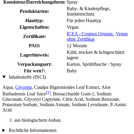
Konsistenz/Darreichungsform:
Spray
Baby- & Kinderpflege,
Produktarten:
Insektenschutz
Hauttyp:
Für jeden Hauttyp
Eigenschaften:
Vegan
ICEA - Cosmos Organic
,
Vegan
Zertifikate:
ohne Zertifikat
PAO:
12 Monate
Kühl, trocken & lichtgeschützt
Lagerhinweis:
lagern
Verpackungsart:
Karton, Sprühflasche / Spray
Für wen?:
Baby
Inhaltsstoffe (INCI)
Aqua,
Glycerin
, Catalpa Bignonioides Leaf Extract, Aloe
[1]
Barbadensis Leaf Juice
, Biosaccharide Gum-1, Sodium
Gluconate, Glyceryl Caprylate, Citric Acid, Sodium Benzoate,
Potassium Sorbate, Sodium Anisate, Sodium Levulinate, P-Anisic
Acid
aus biologischem Anbau
Rechtliche Informationen