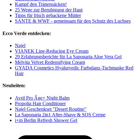
Kampf den Tränensäcken!
25 Wege zur Beruhigung der Haut
Tipps für frisch gebackene Mütter
SANTE & WWF - gemeinsam für den Schutz des Luchses
Ecco Verde entdecken:
Najel
VIANEK Line-Reducing Eye Cream
29 Erfahrungsberichte für La Saponaria Aloe Vera Gel
Melvita Velvet Redensifying Cream
GYADA Cosmetics Hyalurvedic Farbglanz-Tuchmaske Red
Hair
Neuheiten:
Avril Pro Âge+ Night Balm
Propolia Hair Conditioner
Najel Geschenkset "Desert Routine"
La Saponaria 2in1 After-Shave & SOS Creme
i+m Berlin Refresh Shower Gel