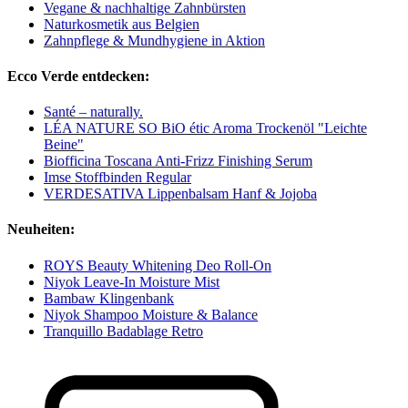
Vegane & nachhaltige Zahnbürsten
Naturkosmetik aus Belgien
Zahnpflege & Mundhygiene in Aktion
Ecco Verde entdecken:
Santé – naturally.
LÉA NATURE SO BiO étic Aroma Trockenöl "Leichte
Beine"
Biofficina Toscana Anti-Frizz Finishing Serum
Imse Stoffbinden Regular
VERDESATIVA Lippenbalsam Hanf & Jojoba
Neuheiten:
ROYS Beauty Whitening Deo Roll-On
Niyok Leave-In Moisture Mist
Bambaw Klingenbank
Niyok Shampoo Moisture & Balance
Tranquillo Badablage Retro