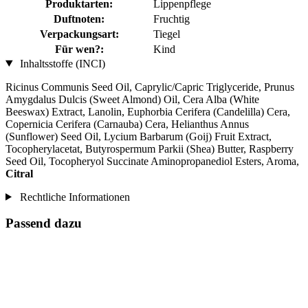
Produktarten:
Lippenpflege
Duftnoten:
Fruchtig
Verpackungsart:
Tiegel
Für wen?:
Kind
Inhaltsstoffe (INCI)
Ricinus Communis Seed Oil, Caprylic/Capric Triglyceride, Prunus
Amygdalus Dulcis (Sweet Almond) Oil, Cera Alba (White
Beeswax) Extract, Lanolin, Euphorbia Cerifera (Candelilla) Cera,
Copernicia Cerifera (Carnauba) Cera, Helianthus Annus
(Sunflower) Seed Oil, Lycium Barbarum (Goij) Fruit Extract,
Tocopherylacetat, Butyrospermum Parkii (Shea) Butter, Raspberry
Seed Oil, Tocopheryol Succinate Aminopropanediol Esters, Aroma,
Citral
Rechtliche Informationen
Passend dazu