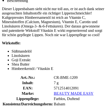
Beschreibung
Dieser Lippenbalsam sieht nicht nur toll aus, er ist auch dank seiner
ausgesuchten Inhaltsstoffe ein richtiger Lippenschmeichler!
Kaltgepresstes Himbeersamenöl ist reich an Vitamin C,
Mineralstoffen (Calcium, Magnesium), Vitamin E, Carotin und
Linolsäuren (Omega-3- &-6-Fettsäuren). Der daraus gewonnene
und patentierte Wirkstoff Vitaskin E wirkt regenerierend und sorgt
für schön gepflegte Lippen. Noch nie war Lippenpflege so cool!
Wirkstoffe:
Süßmandelöl
Linolsäuren
Goji Extrakt
Shea Butter
Himbeerkernöl / Vitaskin E
Art.-Nr.:
CR-BME-1209
Inhalt:
7 g
EAN:
5712514012091
Marke:
BEAUTY MADE EASY
Lippenpflege:
Farblos, Duftend
Konsistenz/Darreichungsform:
Balsam