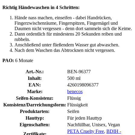
Richtig Händewaschen in 4 Schritten:
Hände nass machen, einseifen - dabei Handrücken,
Fingerzwischenräume, Fingerspitzen, Fingernägel und
Daumen nicht vergessen - denn dort sammeln sich die Keime.
Dann ordentlich für mindestens 20 Sekunden reiben und
rubbeln.
Anschließend unter fließendem Wasser gut abwaschen.
Nach dem Waschen das Abtrocknen nicht vergessen.
PAO:
6 Monate
Art.-Nr.:
BEN-96377
Inhalt:
500 ml
EAN:
4260198096377
Marke:
benecos
Seifen-Konsistenz:
Flüssig
Konsistenz/Darreichungsform:
Flüssigkeit
Produktarten:
Seifen
Hauttyp:
Für jeden Hauttyp
Eigenschaften:
Nachfüllbar, Unisex, Vegan
PETA Cruelty Free
,
BDIH -
Zertifikate: