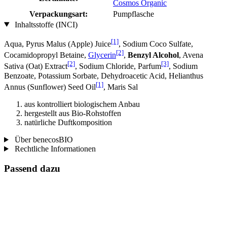
Cosmos Organic
Verpackungsart:
Pumpflasche
Inhaltsstoffe (INCI)
[1]
Aqua, Pyrus Malus (Apple) Juice
, Sodium Coco­ Sulfate,
[2]
Cocamidopropyl Betaine,
Glycerin
,
Benzyl Alcohol
, Avena
[2]
[3]
Sativa (Oat) Extract
, Sodium Chloride, Parfum
, Sodium
Benzoate, Potassium Sorbate, Dehydroacetic Acid, Helianthus
[1]
Annus (Sunflower) Seed Oil
, Maris Sal
aus kontrolliert biologischem Anbau
hergestellt aus Bio-Rohstoffen
natürliche Duftkomposition
Über benecosBIO
Rechtliche Informationen
Passend dazu