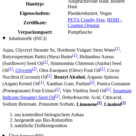
Anspruchsvolle Haut, Reifere
Hauttyp:
Haut
Eigenschaften:
Plastikreduziert, Vegan
PETA Cruelty Free
,
BDIH -
Zertifikate:
Cosmos Organic
Verpackungsart:
Pumpflasche
Inhaltsstoffe (INCI)
[1]
Aqua, Glyceryl Stearate Se, Hordeum Vulgare Stem Water
,
[1]
Butyrospermum Parkii (Shea) Butter
, Helianthus Annus
[1]
(Sunflower) Seed Oil
, Simmondsia Chinensis (Jojoba) Seed
[1]
[2]
[1]
Oil
,
Glycerin
, Olea Europaea (Olive) Fruit Oil
, Cocos
[1]
Nucifera (Coconut) Oil
,
Benzyl Alcohol
, Argania Spinosa
[1]
[3]
(Argan) Kernel Oil
, Xanthan Gum, Parfum
, Punica Granatum
[1]
[1]
(Pomegranate) Fruit Extract
, Vitis Vinifera Seed Oil
,
Sesamum
[1]
Indicum (Sesame) Seed Oil
, Dehydroacetic Acid, Citricacid,
[3]
[3]
Sodium Benzoate, Potassium Sorbate,
Limonene
,
Linalool
aus kontrolliert biologischem Anbau
hergestellt aus Bio-Rohstoffen
natürliche Duftkomposition
Über benecosBIO