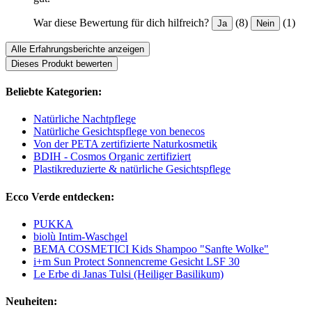
War diese Bewertung für dich hilfreich?
(8)
(1)
Ja
Nein
Alle Erfahrungsberichte anzeigen
Dieses Produkt bewerten
Beliebte Kategorien:
Natürliche Nachtpflege
Natürliche Gesichtspflege von benecos
Von der PETA zertifizierte Naturkosmetik
BDIH - Cosmos Organic zertifiziert
Plastikreduzierte & natürliche Gesichtspflege
Ecco Verde entdecken:
PUKKA
biolù Intim-Waschgel
BEMA COSMETICI Kids Shampoo "Sanfte Wolke"
i+m Sun Protect Sonnencreme Gesicht LSF 30
Le Erbe di Janas Tulsi (Heiliger Basilikum)
Neuheiten: