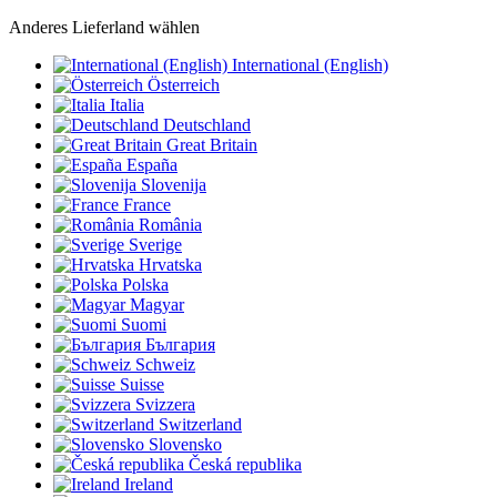
Anderes Lieferland wählen
International (English)
Österreich
Italia
Deutschland
Great Britain
España
Slovenija
France
România
Sverige
Hrvatska
Polska
Magyar
Suomi
България
Schweiz
Suisse
Svizzera
Switzerland
Slovensko
Česká republika
Ireland