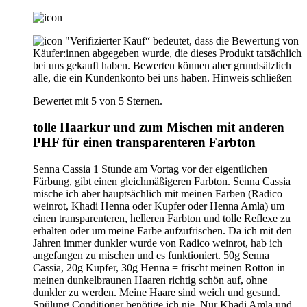
"Verifizierter Kauf“ bedeutet, dass die Bewertung von
Käufer:innen abgegeben wurde, die dieses Produkt tatsächlich
bei uns gekauft haben. Bewerten können aber grundsätzlich
alle, die ein Kundenkonto bei uns haben.
Hinweis schließen
Bewertet mit 5 von 5 Sternen.
tolle Haarkur und zum Mischen mit anderen
PHF für einen transparenteren Farbton
Senna Cassia 1 Stunde am Vortag vor der eigentlichen
Färbung, gibt einen gleichmäßigeren Farbton. Senna Cassia
mische ich aber hauptsächlich mit meinen Farben (Radico
weinrot, Khadi Henna oder Kupfer oder Henna Amla) um
einen transparenteren, helleren Farbton und tolle Reflexe zu
erhalten oder um meine Farbe aufzufrischen. Da ich mit den
Jahren immer dunkler wurde von Radico weinrot, hab ich
angefangen zu mischen und es funktioniert. 50g Senna
Cassia, 20g Kupfer, 30g Henna = frischt meinen Rotton in
meinen dunkelbraunen Haaren richtig schön auf, ohne
dunkler zu werden. Meine Haare sind weich und gesund.
Spülung Conditioner benötige ich nie. Nur Khadi Amla und