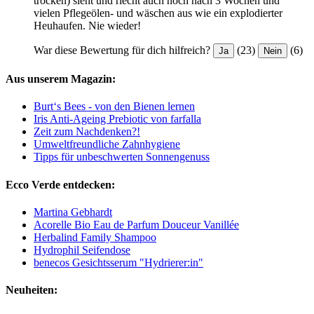
trocken) sieht und riecht auch noch nach 3 Wochen und
vielen Pflegeölen- und wäschen aus wie ein explodierter
Heuhaufen. Nie wieder!
War diese Bewertung für dich hilfreich?
(23)
(6)
Ja
Nein
Aus unserem Magazin:
Burt‘s Bees - von den Bienen lernen
Iris Anti-Ageing Prebiotic von farfalla
Zeit zum Nachdenken?!
Umweltfreundliche Zahnhygiene
Tipps für unbeschwerten Sonnengenuss
Ecco Verde entdecken:
Martina Gebhardt
Acorelle Bio Eau de Parfum Douceur Vanillée
Herbalind Family Shampoo
Hydrophil Seifendose
benecos Gesichtsserum "Hydrierer:in"
Neuheiten: