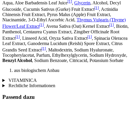
[1]
Aqua, Aloe Barbadensis Leaf Juice
,
Glycerin
, Alcohol, Decyl
[1]
Glucoside, Cucumis Sativus (Gurke) Fruit Extract
, Actinidia
Chinensis Fruit Extract, Pyrus Malus (Apple) Fruit Extract,
Niacinamide, 3-O-Ethyl Ascorbic Acid,
Thymus Vulgaris (Thyme)
[1]
[1]
Flower/Leaf Extract
, Avena Sativa (Oat) Kernel Extract
, Biotin,
Panthenol, Centaurea Cyanus Extract, Zingiber Officinale Root
[1]
[1]
Extract
, Linseed Acid, Oryza Sativa Extract
, Spinacia Oleracea
Leaf Extract, Ganoderma Lucidum (Reishi) Spore Extract, Citrus
[1]
Grandis Seed Extract
, Maltodextrin, Sodium Hyaluronate,
Tocopherylacetat, Parfum, Ethylhexylglycerin, Sodium Hydroxyde,
Benzyl Alcohol
, Sodium Benzoate, Citricacid, Potassium Sorbate
aus biologischem Anbau
VITAMINICA
Rechtliche Informationen
Passend dazu