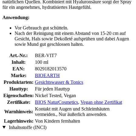
natürlichen Quellen. Kombiniert mit Hyaluronsäure sorgt der Spray
für ein angenehmes, hydratisiertes Hautgefühl.
Anwendung:
Vor Gebrauch gut schütteln.
Nach der Reinigung mit einem Abstand von 15-20 cm auf
Gesicht, Hals sowie Dekolleté aufsprühen und dabei Augen
sowie Mund gut geschlossen halten.
Art.-Nr.:
BER-VIT7
Inhalt:
100 ml
EAN:
8029182013570
Marke:
BIOEARTH
Produktarten:
Gesichtswasser & Tonics
Hauttyp:
Für jeden Hauttyp
Eigenschaften:
Nickel Tested, Vegan
Zertifikate:
BIOS NaturCosmetics
,
Vegan ohne Zertifikat
Kontakt mit Augen und Schleimhäuten
Warnhinweis:
vermeiden., Nur äußerlich anwenden.
Lagerhinweis:
Von Kindern fernhalten
Inhaltsstoffe (INCI)