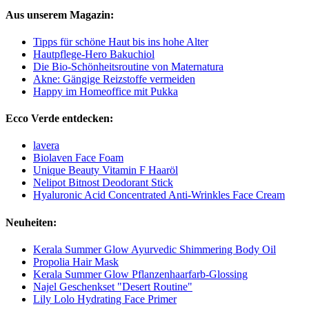
Aus unserem Magazin:
Tipps für schöne Haut bis ins hohe Alter
Hautpflege-Hero Bakuchiol
Die Bio-Schönheitsroutine von Maternatura
Akne: Gängige Reizstoffe vermeiden
Happy im Homeoffice mit Pukka
Ecco Verde entdecken:
lavera
Biolaven Face Foam
Unique Beauty Vitamin F Haaröl
Nelipot Bitnost Deodorant Stick
Hyaluronic Acid Concentrated Anti-Wrinkles Face Cream
Neuheiten:
Kerala Summer Glow Ayurvedic Shimmering Body Oil
Propolia Hair Mask
Kerala Summer Glow Pflanzenhaarfarb-Glossing
Najel Geschenkset "Desert Routine"
Lily Lolo Hydrating Face Primer