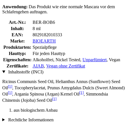
Anwendung:
Das Produkt wie eine normale Mascara vor dem
Schlafengehen auftragen.
Art.-Nr.:
BER-BOB6
Inhalt:
8 ml
EAN:
8029182010333
Marke:
BIOEARTH
Produktarten:
Spezialpflege
Hauttyp:
Für jeden Hauttyp
Eigenschaften:
Alkoholfrei, Nickel Tested,
Unparfümiert
, Vegan
Zertifikate:
AIAB
,
Vegan ohne Zertifikat
Inhaltsstoffe (INCI)
Ricinus Communis Seed Oil, Helianthus Annus (Sunflower) Seed
[1]
Oil
, Tocopherylacetat, Prunus Amygdalus Dulcis (Sweet Almond)
[1]
[1]
Oil
, Argania Spinosa (Argan) Kernel Oil
, Simmondsia
[1]
Chinensis (Jojoba) Seed Oil
aus biologischem Anbau
Rechtliche Informationen