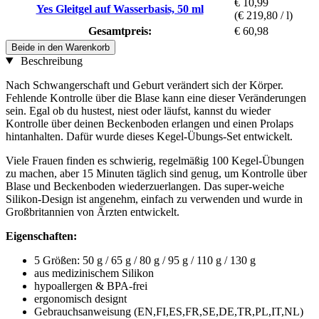
€ 10,99
Yes Gleitgel auf Wasserbasis, 50 ml
(€ 219,80 / l)
Gesamtpreis:
€ 60,98
Beide in den Warenkorb
Beschreibung
Nach Schwangerschaft und Geburt verändert sich der Körper.
Fehlende Kontrolle über die Blase kann eine dieser Veränderungen
sein. Egal ob du hustest, niest oder läufst, kannst du wieder
Kontrolle über deinen Beckenboden erlangen und einen Prolaps
hintanhalten. Dafür wurde dieses Kegel-Übungs-Set entwickelt.
Viele Frauen finden es schwierig, regelmäßig 100 Kegel-Übungen
zu machen, aber 15 Minuten täglich sind genug, um Kontrolle über
Blase und Beckenboden wiederzuerlangen. Das super-weiche
Silikon-Design ist angenehm, einfach zu verwenden und wurde in
Großbritannien von Ärzten entwickelt.
Eigenschaften:
5 Größen: 50 g / 65 g / 80 g / 95 g / 110 g / 130 g
aus medizinischem Silikon
hypoallergen & BPA-frei
ergonomisch designt
Gebrauchsanweisung (EN,FI,ES,FR,SE,DE,TR,PL,IT,NL)